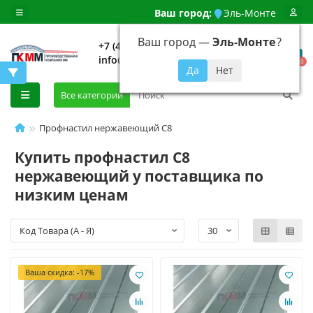
Ваш город:
Эль-Монте
Ваш город —
Эль-Монте
?
+7 (499) 648-92-94
info@evroshtaketnikmoskva.ru
0
Все категории
Профнастил нержавеющий С8
Купить профнастил С8
нержавеющий у поставщика по
низким ценам
Ваша скидка: -17%