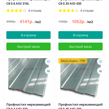
С8 0.6 AISI 316L
С8 0.35 AISI 430
4 отзыва
4 отзыва
4141р.
1052р.
4989р.
1268р.
/м2
/м2
В корзину
В корзину
Быстрый заказ
Быстрый заказ
Ваша скидка: -17%
Профнастил нержавеющий
Профнастил нержавеющий
С8 0.4 AISI 430
С8 0.45 AISI 430