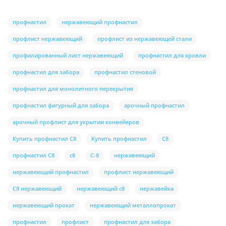
профнастил
нержавеющий профнастил
профлист нержавеющий
профлист из нержавеющей стали
профилированный лист нержавеющий
профнастил для кровли
профнастил для забора
профнастил стеновой
профнастил для монолитного перекрытия
профнастил фигурный для забора
арочный профнастил
арочный профлист для укрытии конвейеров
Купить профнастил С8
Купить профнастил
С8
профнастил С8
с8
С-8
нержавеющий
нержавеющий профнастил
профлист нержавеющий
С8 нержавеющий
нержавеющий с8
нержавейка
нержавеющий прокат
нержавеющий металлопрокат
профнастил
профлист
профнастил для забора