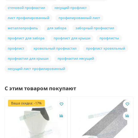
стеновой профнастил
несущий профлист
лист профилированный
профилированный лист
металлопрофиль
для забора
заборный профнастил
профлист для забора
профлист для крыши
профлисты
профлист
кровельный профнастил
профлист кровельный
профнастил для крыши
профнастил несущий
несущий лист профилированный
С этим товаром покупают
Ваша скидка: -17%