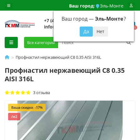
Ваш город:
Эль-Монте
Ваш город —
Эль-Монте
?
+7 (499) 648-92-94
info@evroshtaketnikmoskva.ru
0
Все категории
Профнастил нержавеющий С8 0.35 AISI 316L
Профнастил нержавеющий С8 0.35
AISI 316L
3 отзыва
Ваша скидка: -17%
/м2