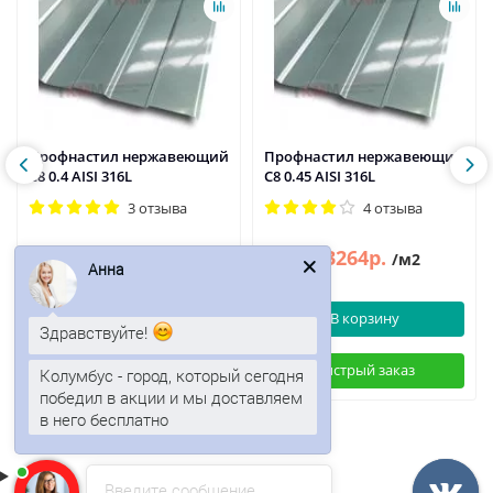
Профнастил нержавеющий
Профнастил нержавеющий
С8 0.4 AISI 316L
С8 0.45 AISI 316L
3 отзыва
4 отзыва
2975р.
3264р.
3932р.
/м2
/м2
Анна
В корзину
В корзину
Здравствуйте!
Быстрый заказ
Быстрый заказ
Колумбус - город, который сегодня
победил в акции и мы доставляем
в него бесплатно
Введите сообщение