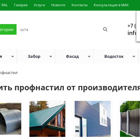
г RAL
Галерея
Услуги
Новости
Контакты
Консультация в MAX
+7 (4
тегории
info
я
Забор
Фасад
Водосток
офнастил
ить профнастил от производителя