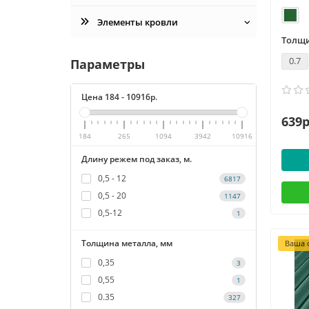
Элементы кровли
Толщи
0.7
Параметры
Цена
184
-
10916
р.
639р
184
265
1094
3942
10916
Длину режем под заказ, м.
0,5 - 12
6817
0,5 - 20
1147
0,5-12
1
Толщина металла, мм
Ваша с
0,35
3
0,55
1
0.35
327