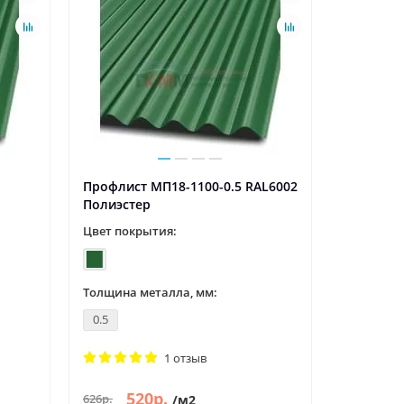
Профлист МП18-1100-0.5 RAL6002
Полиэстер
Цвет покрытия:
Толщина металла, мм:
0.5
1 отзыв
520р.
626р.
/м2