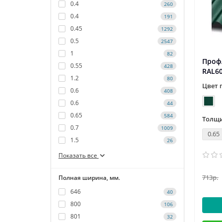
0.4
260
0.4
191
0.45
1292
0.5
2547
1
82
Профл
0.55
428
RAL6
1.2
80
Цвет 
0.6
408
0.6
44
0.65
584
Толщи
0.7
1009
0.65
1.5
26
Показать все
713р.
Полная ширина, мм.
646
40
800
106
801
32