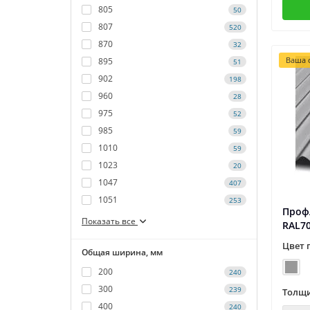
805
50
807
520
870
32
Ваша с
895
51
902
198
960
28
975
52
985
59
1010
59
1023
20
1047
407
1051
253
Профл
Показать все
RAL7
Цвет 
Общая ширина, мм
200
240
300
239
Толщи
400
240