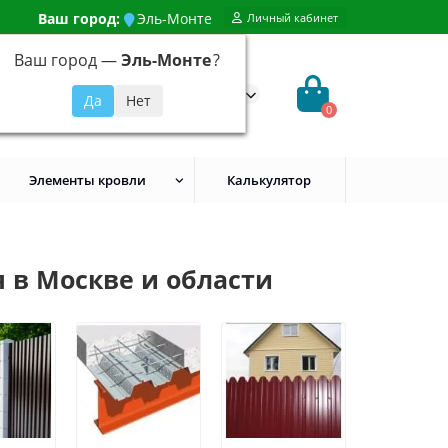
Ваш город:
Эль-Монте
Личный кабинет
Ваш город —
Эль-Монте
?
99) 648-92-94
@evroshtaketnikmoskva.ru
0
Элементы кровли
Калькулятор
 в Москве и области