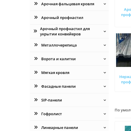
Арочная фальцевая кровля
Ар
проф
Арочный профнастил
Арочный профнастил для
укрытии конвейеров
Металлочерепица
Ворота и калитки
Мягкая кровля
Нерж
проф
Фасадные панели
SIP-панели
По умо
Гофролист
Линеарные панели