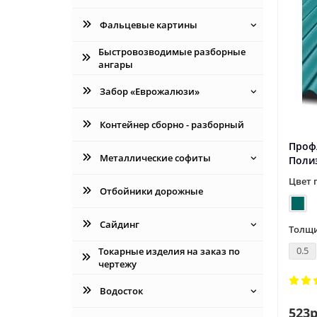
Фальцевые картины
Быстровозводимые разборные
ангары
Забор «Еврожалюзи»
Контейнер сборно - разборный
Профл
Металлические софиты
Поли
Цвет 
Отбойники дорожные
Сайдинг
Толщи
0.5
Токарные изделия на заказ по
чертежу
Водосток
523р