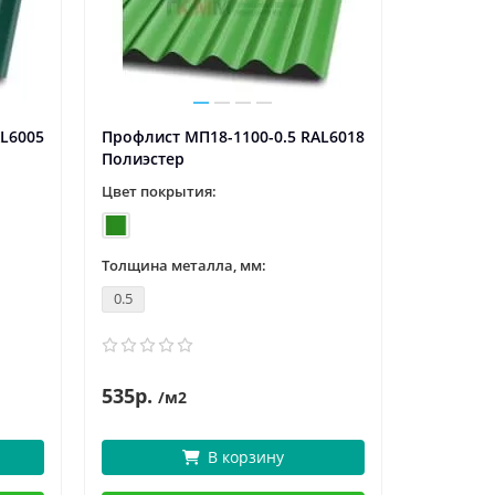
AL6005
Профлист МП18-1100-0.5 RAL6018
Полиэстер
Цвет покрытия:
Толщина металла, мм:
0.5
535р.
/м2
В корзину