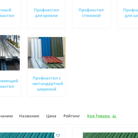
очный
Профнастил
Профнастил
Профн
настил
для кровли
стеновой
для з
Профнастил с
авеющий
нестандартной
настил
шириной
лчанию
Название
Цена
Рейтинг
Код Товара