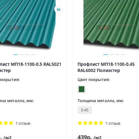
ист МП18-1100-0.5 RAL5021
Профлист МП18-1100-0.45
эстер
RAL6002 Полиэстер
покрытия:
Цвет покрытия:
на металла, мм:
Толщина металла, мм:
0.45
1 отзыв
1 отзыв
.
439р.
/м2
/м2