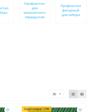
Профнастил
Профнастил
астил
для
фигурный
абора
монолитного
для забора
перекрытия
Ваша скидка: -17%