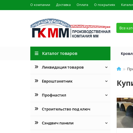
О компании
Доставка
Оплата
О покрытиях
Катало
Все ка
Каталог товаров
Кровл
Ликвидация товаров
Пр
Куп
Евроштакетник
Профнастил
Строительство под ключ
Сэндвич панели