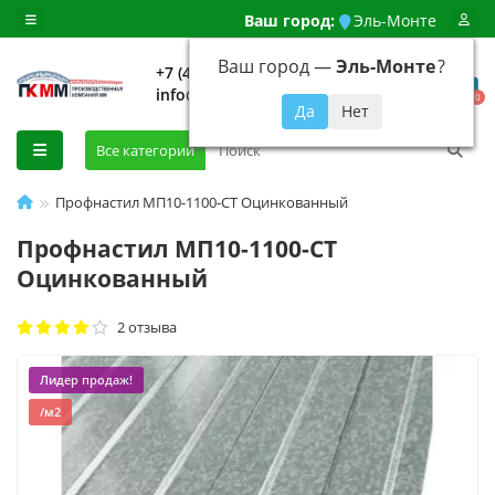
Ваш город:
Эль-Монте
Ваш город —
Эль-Монте
?
+7 (499) 648-92-94
info@evroshtaketnikmoskva.ru
0
Все категории
Профнастил МП10-1100-СТ Оцинкованный
Профнастил МП10-1100-СТ
Оцинкованный
2 отзыва
Лидер продаж!
/м2