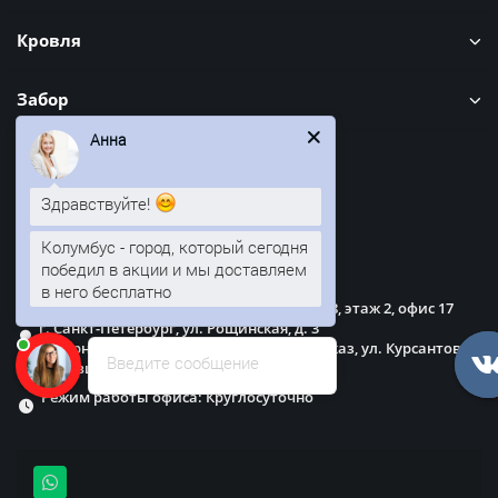
Кровля
Забор
Анна
Наши контакты
Здравствуйте!
info@evroshtaketnikmoskva.ru
Колумбус - город, который сегодня
Наш адрес
победил в акции и мы доставляем
в него бесплатно
г. Москва, пр. Волгоградский, д. 32, кор. 8, этаж 2, офис 17
г. Санкт-Петербург, ул. Рощинская, д. 3
Северная Осетия — Алания, г. Владикавказ, ул. Курсантов-
Введите сообщение
Кировцев, д,15
Режим работы офиса: Круглосуточно