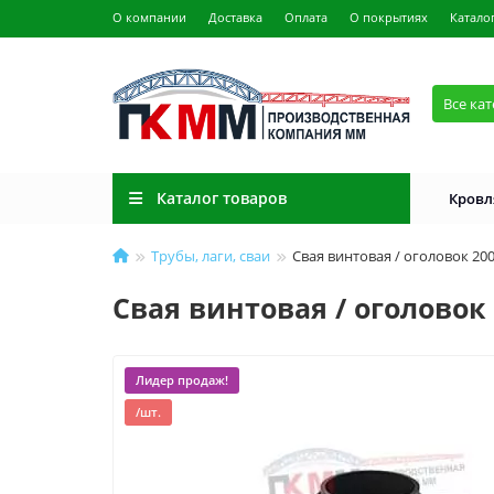
О компании
Доставка
Оплата
О покрытиях
Катало
Все ка
Каталог товаров
Кровл
Трубы, лаги, сваи
Свая винтовая / оголовок 200
Свая винтовая / оголовок 
Лидер продаж!
/шт.