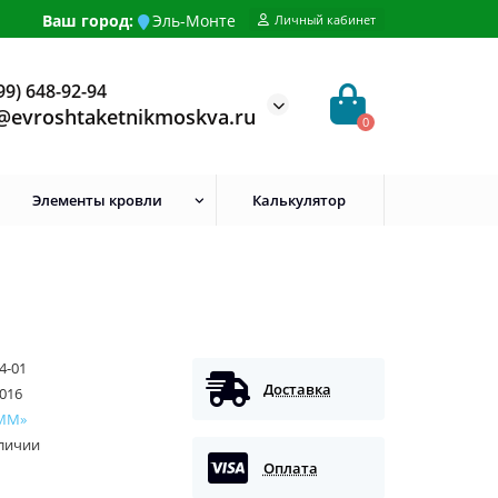
Ваш город:
Эль-Монте
Личный кабинет
99) 648-92-94
@evroshtaketnikmoskva.ru
0
Элементы кровли
Калькулятор
4-01
Доставка
016
ММ»
аличии
Оплата