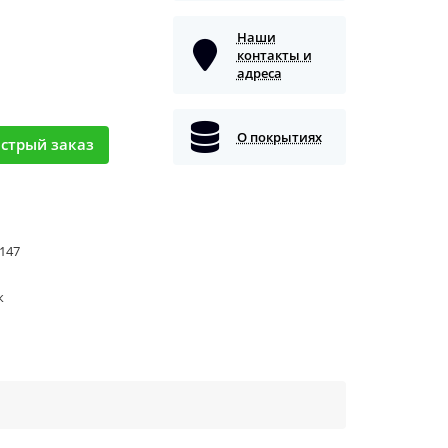
Наши
контакты и
адреса
О покрытиях
стрый заказ
147
к