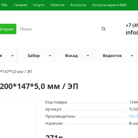
г RAL
Галерея
Услуги
Новости
Контакты
Консультация в MAX
+7 (4
тегории
info
я
Забор
Фасад
Водосток
*147*5,0 мм / ЭП
200*147*5,0 мм / ЭП
Код товара:
1244
Артикул:
TLS0
Производитель:
ПК«
Наличие:
В н
271р.