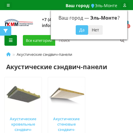
Ваш город:
Эль-Монте
Ваш город —
Эль-Монте
?
+7 (499) 648-92-94
info@evroshtaketnikmoskva.ru
0
Все категории
Акустические сэндвич-панели
Акустические сэндвич-панели
Акустические
Акустические
кровельные
стеновые
сэндвич-
сэндвич-