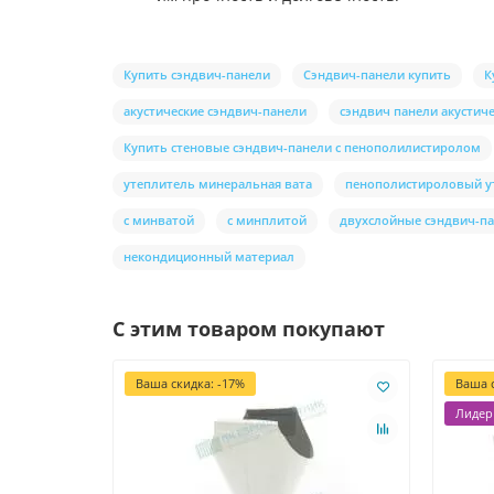
Купить сэндвич-панели
Сэндвич-панели купить
К
акустические сэндвич-панели
сэндвич панели акустич
Купить стеновые сэндвич-панели с пенополилистиролом
утеплитель минеральная вата
пенополистироловый у
с минватой
с минплитой
двухслойные сэндвич-п
некондиционный материал
С этим товаром покупают
Ваша скидка: -17%
Ваша с
Лидер