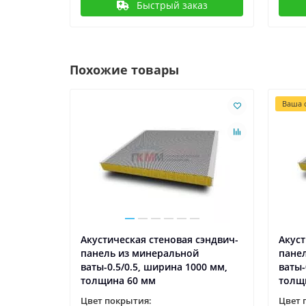
Быстрый заказ
Похожие товары
Ваша с
ли из
Акустическая стеновая сэндвич-
Акуст
.5,
панель из минеральной
пане
на 50
ваты-0.5/0.5, ширина 1000 мм,
ваты-
толщина 60 мм
толщ
Цвет покрытия:
Цвет 