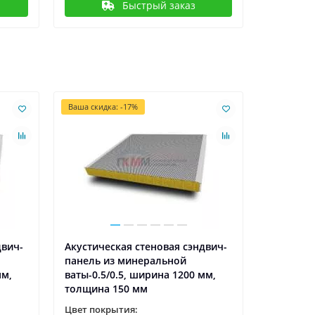
Быстрый заказ
Ваша скидка: -17%
двич-
Акустическая стеновая сэндвич-
Акустиче
панель из минеральной
панель и
мм,
ваты-0.5/0.5, ширина 1200 мм,
ваты-0.5
толщина 150 мм
толщина
Цвет покрытия:
Цвет пок