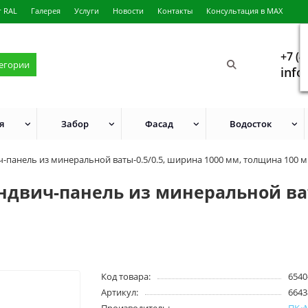
г RAL
Галерея
Услуги
Новости
Контакты
Консультация в MAX
+7 (4
тегории
info
я
Забор
Фасад
Водосток
ч-панель из минеральной ваты-0.5/0.5, ширина 1000 мм, толщина 100 
ндвич-панель из минеральной ват
Код товара:
6540
Артикул:
6643
Производитель:
ПК«