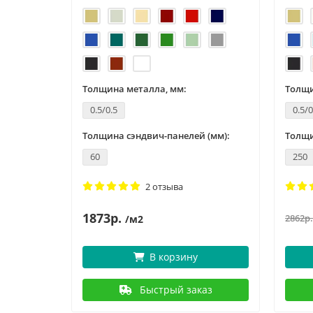
Толщина металла, мм:
Толщи
0.5/0.5
0.5/0
 (мм):
Толщина сэндвич-панелей (мм):
Толщи
60
250
2 отзыва
1873р.
2862р.
/м2
В корзину
аз
Быстрый заказ