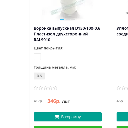
Воронка выпускная D150/100-0.6
Упло
Пластизол двухсторонний
соеди
RAL9010
Цвет покрытия:
Толщина металла, мм:
0.6
346р.
417р.
46р.
/шт
В корзину