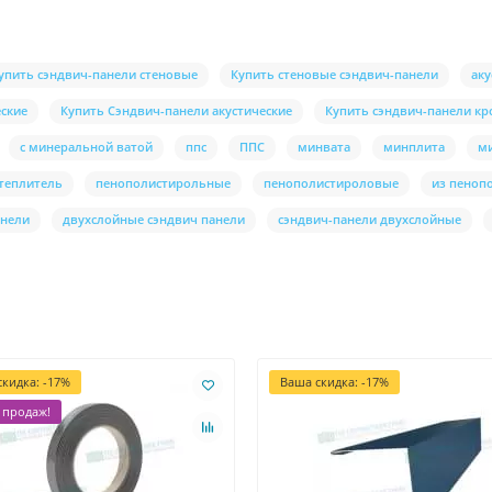
упить сэндвич-панели стеновые
Купить стеновые сэндвич-панели
аку
еские
Купить Сэндвич-панели акустические
Купить сэндвич-панели к
с минеральной ватой
ппс
ППС
минвата
минплита
м
теплитель
пенополистирольные
пенополистироловые
из пеноп
анели
двухслойные сэндвич панели
сэндвич-панели двухслойные
кидка: -17%
Ваша скидка: -17%
 продаж!