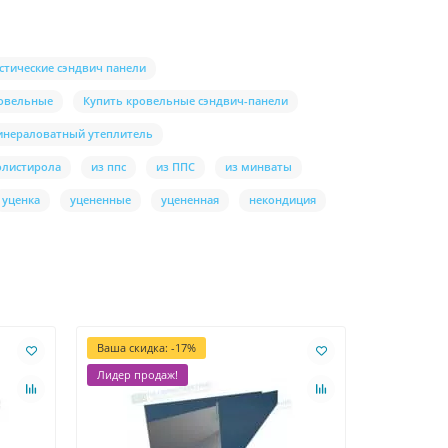
стические сэндвич панели
ровельные
Купить кровельные сэндвич-панели
инераловатный утеплитель
олистирола
из ппс
из ППС
из минваты
уценка
уцененные
уцененная
некондиция
Ваша скидка: -17%
Ваша скидк
Лидер продаж!