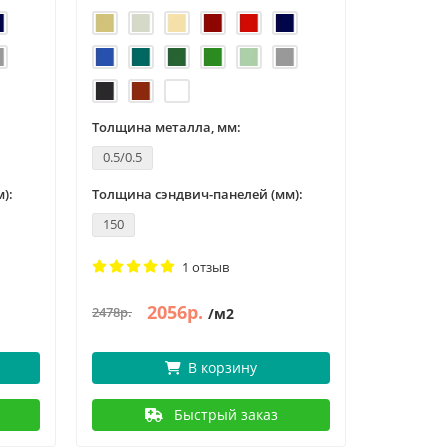
Толщина металла, мм:
Толщина 
0.5/0.5
0.5/0.5
):
Толщина сэндвич-панелей (мм):
Толщина с
150
120
1 отзыв
2056р.
1960р.
2478р.
/м2
В корзину
Быстрый заказ