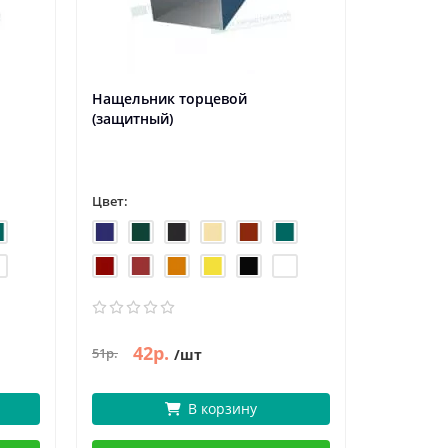
Нащельник торцевой
Оконный
(защитный)
Цвет:
Цвет:
42р.
42
51р.
51р.
/шт
В корзину