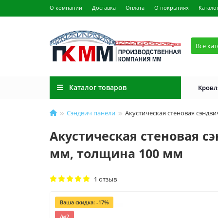
О компании
Доставка
Оплата
О покрытиях
Катало
Все ка
Каталог товаров
Кровл
Сэндвич панели
Акустическая стеновая сэндви
Акустическая стеновая сэ
мм, толщина 100 мм
1 отзыв
Ваша скидка: -17%
/м2