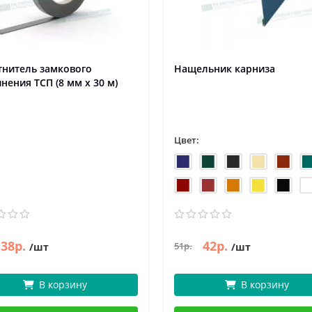
тнитель замкового
Нащельник карниза
нения ТСП (8 мм х 30 м)
Цвет:
38р.
42р.
51р.
/шт
/шт
В корзину
В корзину