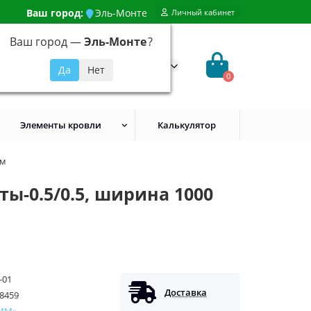
Ваш город:
Эль-Монте
Личный кабинет
Ваш город —
Эль-Монте
?
99) 648-92-94
@evroshtaketnikmoskva.ru
0
Элементы кровли
Калькулятор
мм
ы-0.5/0.5, ширина 1000
-01
Доставка
8459
ММ»