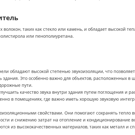
итель
 волокон, таких как стекло или камень, и обладает высокой те
ополистирола или пенополиуретана.
нели обладают высокой степенью звукоизоляции, что позволяе
ь здания. Это особенно важно для объектов, расположенных в 
одорожные пути.
лучшить качество звука внутри здания путем поглощения и рас
енно в помещениях, где важно иметь хорошую звуковую интегр
изоляционными свойствами. Они помогают сохранять тепло вну
сти и снижению затрат на отопление и кондиционирование во
ются из высококачественных материалов, таких как металл и с