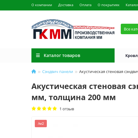
О компании
Доставка
Оплата
О покрытиях
Катало
Все ка
Каталог товаров
Кровл
Сэндвич панели
Акустическая стеновая сэндви
Акустическая стеновая сэ
мм, толщина 200 мм
1 отзыв
/м2