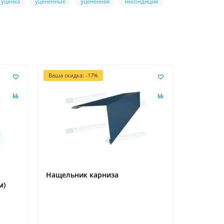
уценка
уцененные
уцененная
некондиция
Ваша скидка: -17%
Ваша скидк
Лидер про
Нащельник карниза
Нащельн
м)
(защитны