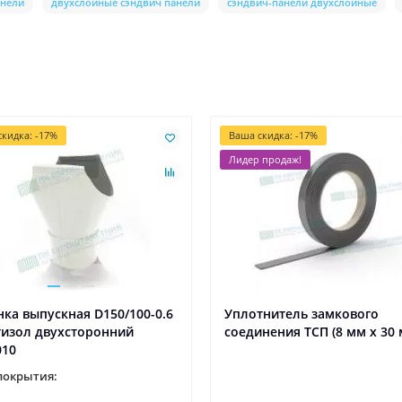
анели
двухслойные сэндвич панели
сэндвич-панели двухслойные
кидка: -17%
Ваша скидка: -17%
Лидер продаж!
ка выпускная D150/100-0.6
Уплотнитель замкового
тизол двухсторонний
соединения ТСП (8 мм х 30 
010
покрытия: