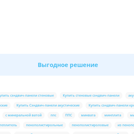
Выгодное решение
упить сэндвич-панели стеновые
Купить стеновые сэндвич-панели
аку
еские
Купить Сэндвич-панели акустические
Купить сэндвич-панели к
с минеральной ватой
ппс
ППС
минвата
минплита
м
теплитель
пенополистирольные
пенополистироловые
из пеноп