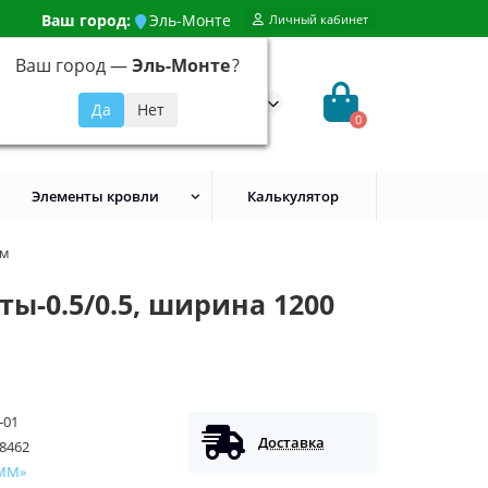
Ваш город:
Эль-Монте
Личный кабинет
Ваш город —
Эль-Монте
?
99) 648-92-94
@evroshtaketnikmoskva.ru
0
Элементы кровли
Калькулятор
мм
ы-0.5/0.5, ширина 1200
-01
Доставка
8462
ММ»