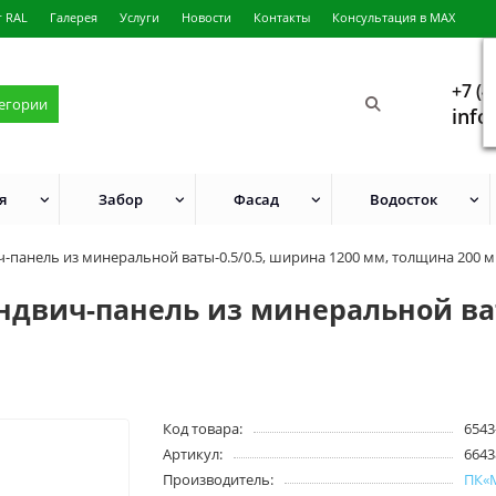
г RAL
Галерея
Услуги
Новости
Контакты
Консультация в MAX
+7 (4
тегории
info
я
Забор
Фасад
Водосток
ч-панель из минеральной ваты-0.5/0.5, ширина 1200 мм, толщина 200 
ндвич-панель из минеральной ват
Код товара:
6543
Артикул:
6643
Производитель:
ПК«