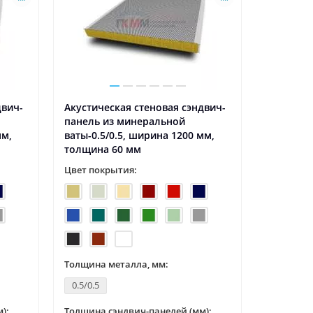
двич-
Акустическая стеновая сэндвич-
Стеновые
панель из минеральной
минераль
мм,
ваты-0.5/0.5, ширина 1200 мм,
ширина 1
толщина 60 мм
мм, RAL1
Цвет покрытия:
Цвет пок
Толщина металла, мм:
Толщина 
0.5/0.5
0.5/0.5
):
Толщина сэндвич-панелей (мм):
Толщина с