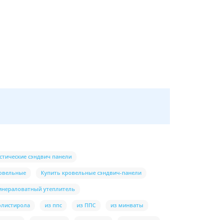
стические сэндвич панели
ровельные
Купить кровельные сэндвич-панели
инераловатный утеплитель
олистирола
из ппс
из ППС
из минваты