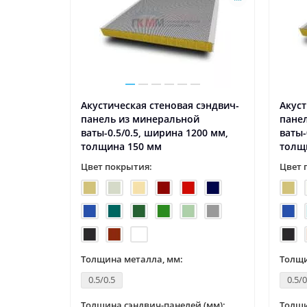
ли из
Акустическая стеновая сэндвич-
Акуст
.5,
панель из минеральной
пане
на 50
ваты-0.5/0.5, ширина 1200 мм,
ваты-
толщина 150 мм
толщ
Цвет покрытия:
Цвет 
Толщина металла, мм:
Толщи
0.5/0.5
0.5/0
 (мм):
Толщина сэндвич-панелей (мм):
Толщи