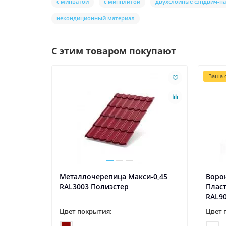
с минватой
с минплитой
двухслойные сэндвич-п
некондиционный материал
С этим товаром покупают
Ваша с
Металлочерепица Макси-0,45
Ворон
RAL3003 Полиэстер
Плас
RAL9
Цвет покрытия:
Цвет 