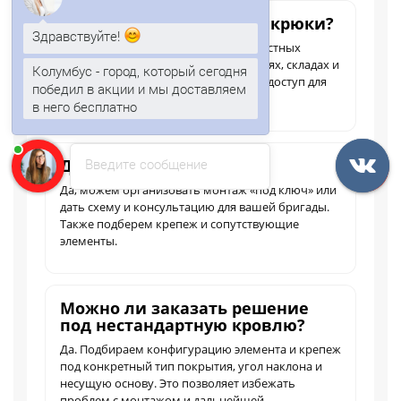
Здравствуйте!
Где применяются такие крюки?
Чаще всего — на скатных кровлях частных
Колумбус - город, который сегодня
домов, навесах, коммерческих зданиях, складах и
победил в акции и мы доставляем
объектах, где требуется безопасный доступ для
в него бесплатно
обслуживания и ремонта крыши.
Анна
печатает...
Делаете ли монтаж?
Введите сообщение
Да, можем организовать монтаж «под ключ» или
дать схему и консультацию для вашей бригады.
Также подберем крепеж и сопутствующие
элементы.
Можно ли заказать решение
под нестандартную кровлю?
Да. Подбираем конфигурацию элемента и крепеж
под конкретный тип покрытия, угол наклона и
несущую основу. Это позволяет избежать
проблем с монтажом и дальнейшей