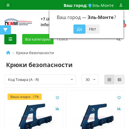
Ваш город:
Эль-Монте
Ваш город —
Эль-Монте
?
+7 (499) 648-92-94
info@evroshtaketnikmoskva.ru
0
Все категории
Крюки безопасности
Крюки безопасности
Ваша скидка: -17%