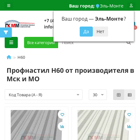
Ваш город:
Эль-Монте
Ваш город —
Эль-Монте
?
+7 (499) 648-92-94
info@evroshtaketnikmoskva.ru
0
Все категории
Н60
Профнастил Н60 от производителя в
Мск и МО