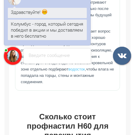
Для меньших пролетов иногда рассматривают
Здравствуйте!
нс35,но такой вариант применяют только после
сверки нагрузки, шага балок и толщины будущей
Колумбус - город, который сегодня
плиты.
победил в акции и мы доставляем
в него бесплатно
Н60 не заменяет утеплитель и не решает вопрос
теплопроводности перекрытия. Сталь хорошо
Анна
печатает...
проводиттепло, поэтому для теплых контуров
отдельно проектируют утепление, пароизоляцию,
Введите сообщение
защиту от конденсатаи узлы примыкания к
стенам. Для отвода воды по смежной кровельной
зоне отдельно подбирают
водосток
,чтобы влага не
попадала на торцы, стены и монтажные
соединения.
Сколько стоит
профнастил Н60 для