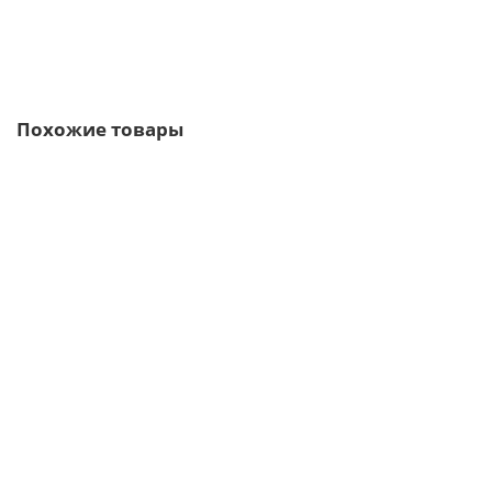
Быстрый заказ
Похожие товары
/м2
Профлист Н60-845-1.0 RAL9003 Полиэстер
1184р.