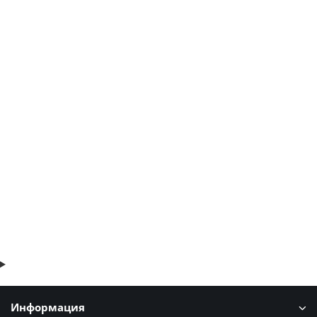
Профлист Н60-845-0.5 RAL9002 Полиэстер
679р.
В корзину
Быстрый заказ
Информация