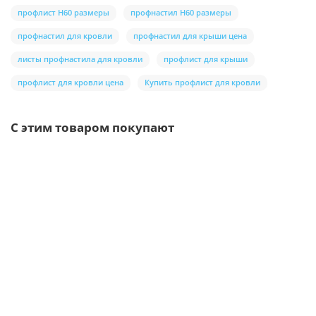
профлист Н60 размеры
профнастил Н60 размеры
профнастил для кровли
профнастил для крыши цена
листы профнастила для кровли
профлист для крыши
профлист для кровли цена
Купить профлист для кровли
С этим товаром покупают
/шт
Труба соединительная D100х1000-0.5 Пластизол
двухсторонний RAL9010