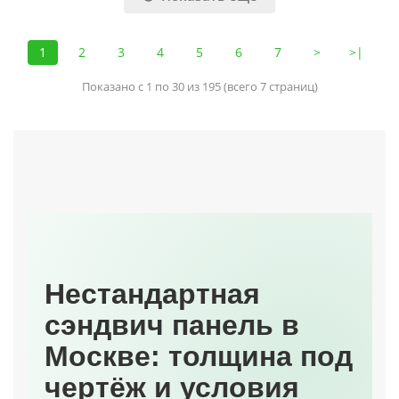
1
2
3
4
5
6
7
>
>|
Показано с 1 по 30 из 195 (всего 7 страниц)
Нестандартная
сэндвич панель в
Москве: толщина под
чертёж и условия