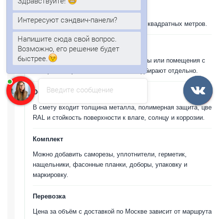
Здравствуйте!
Базовый ориентир
Интересуют сэндвич-панели?
От 1335р./м2 при объеме заказа от 50 квадратных метров.
Напишите сюда свой вопрос.
Сердечник
Возможно, его решение будет
быстрее.
Для теплого склада, холодильной зоны или помещения с
пожарными требованиями состав подбирают отдельно.
Введите сообщение
Облицовка
В смету входит толщина металла, полимерная защита, цвет
RAL и стойкость поверхности к влаге, солнцу и коррозии.
Комплект
Можно добавить саморезы, уплотнители, герметик,
нащельники, фасонные планки, доборы, упаковку и
маркировку.
Перевозка
Цена за объём с доставкой по Москве зависит от маршрута,