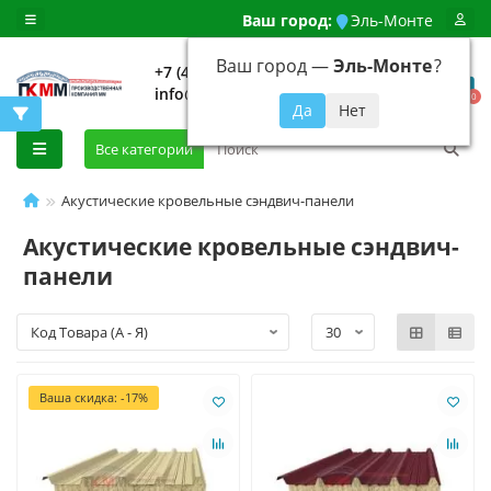
Ваш город:
Эль-Монте
Ваш город —
Эль-Монте
?
+7 (499) 648-92-94
info@evroshtaketnikmoskva.ru
0
Все категории
Акустические кровельные сэндвич-панели
Акустические кровельные сэндвич-
панели
Ваша скидка: -17%