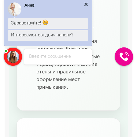
режима
Используются для
Здравствуйте!
охлаждённых складов,
цветочных помещений,
Интересуют сэндвич-панели?
овощных баз и
Анна
печатает...
временного размещения
продукции. Критичны
Введите сообщение
плотные стыки, закрытые
торцы, герметичный низ
стены и правильное
оформление мест
примыкания.