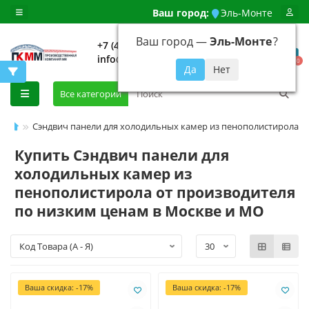
Ваш город:
Эль-Монте
Ваш город —
Эль-Монте
?
+7 (499) 648-92-94
info@evroshtaketnikmoskva.ru
0
Все категории
Сэндвич панели для холодильных камер из пенополистирола
Купить Сэндвич панели для
холодильных камер из
пенополистирола от производителя
по низким ценам в Москве и МО
Ваша скидка: -17%
Ваша скидка: -17%