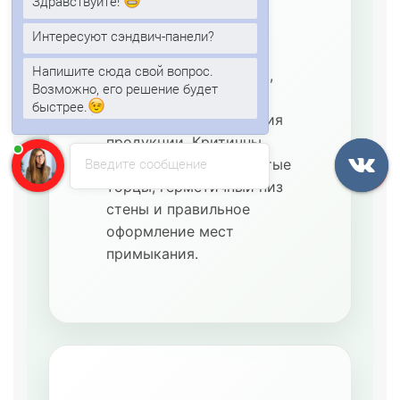
Здравствуйте!
режима
Используются для
Интересуют сэндвич-панели?
охлаждённых складов,
Напишите сюда свой вопрос.
цветочных помещений,
Возможно, его решение будет
овощных баз и
быстрее.
временного размещения
продукции. Критичны
Введите сообщение
плотные стыки, закрытые
торцы, герметичный низ
стены и правильное
оформление мест
примыкания.