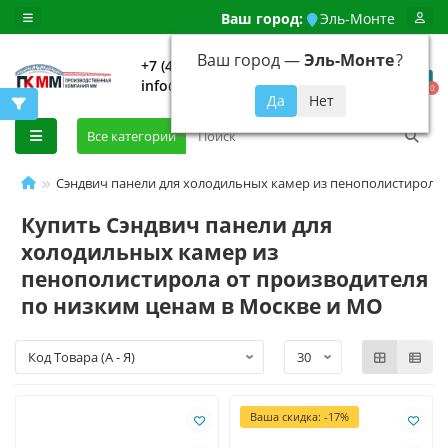
Ваш город:
Эль-Монте
Ваш город —
Эль-Монте
?
+7 (499) 648-92-94
info@evroshtaketnikmoskva.ru
0
Все категории
Сэндвич панели для холодильных камер из пенополистирола
Купить Сэндвич панели для
холодильных камер из
пенополистирола от производителя
по низким ценам в Москве и МО
Ваша скидка: -17%