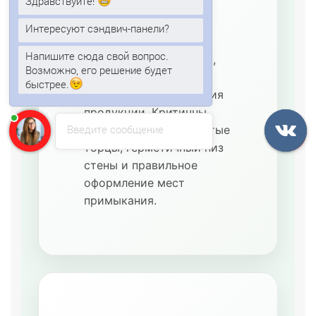
Здравствуйте!
режима
Используются для
Интересуют сэндвич-панели?
охлаждённых складов,
Напишите сюда свой вопрос.
цветочных помещений,
Возможно, его решение будет
овощных баз и
быстрее.
временного размещения
продукции. Критичны
Введите сообщение
плотные стыки, закрытые
торцы, герметичный низ
стены и правильное
оформление мест
примыкания.