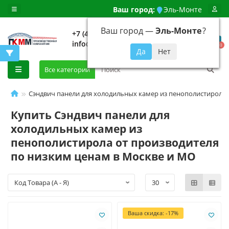
Ваш город:
Эль-Монте
Ваш город —
Эль-Монте
?
+7 (499) 648-92-94
info@evroshtaketnikmoskva.ru
0
Все категории
Сэндвич панели для холодильных камер из пенополистирола
Купить Сэндвич панели для
холодильных камер из
пенополистирола от производителя
по низким ценам в Москве и МО
Ваша скидка: -17%