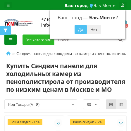
Ваш город:
Эль-Монте
Ваш город —
Эль-Монте
?
+7 (499) 648-92-94
info@evroshtaketnikmoskva.ru
0
Все категории
Сэндвич панели для холодильных камер из пенополистирола
Купить Сэндвич панели для
холодильных камер из
пенополистирола от производителя
по низким ценам в Москве и МО
Ваша скидка: -17%
Ваша скидка: -17%