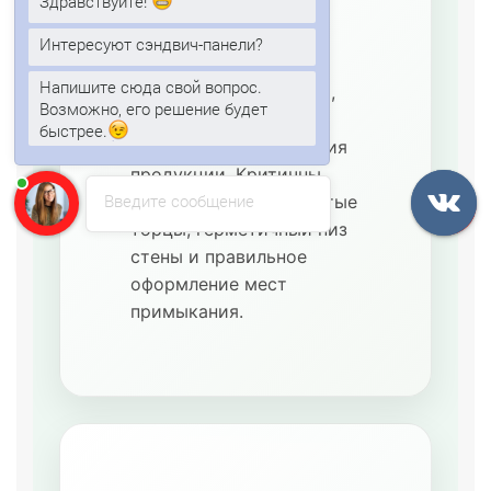
Здравствуйте!
режима
Используются для
Интересуют сэндвич-панели?
охлаждённых складов,
Напишите сюда свой вопрос.
цветочных помещений,
Возможно, его решение будет
овощных баз и
быстрее.
временного размещения
продукции. Критичны
Введите сообщение
плотные стыки, закрытые
торцы, герметичный низ
стены и правильное
оформление мест
примыкания.