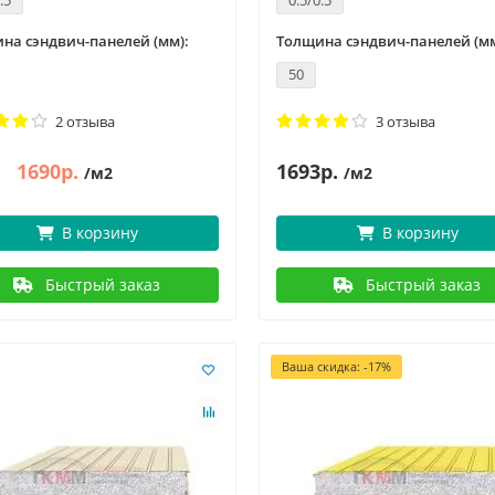
.5
0.5/0.5
на сэндвич-панелей (мм):
Толщина сэндвич-панелей (мм
50
2 отзыва
3 отзыва
1690р.
1693р.
/м2
/м2
В корзину
В корзину
Быстрый заказ
Быстрый заказ
Ваша скидка: -17%