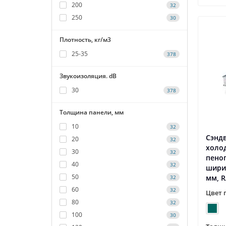
200
32
250
30
Плотность, кг/м3
25-35
378
Звукоизоляция. dB
30
378
Толщина панели, мм
10
32
Сэнд
20
32
холо
30
32
пеноп
40
32
шири
50
мм, R
32
60
32
Цвет 
80
32
100
30