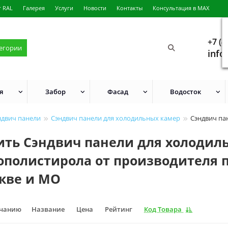
г RAL
Галерея
Услуги
Новости
Контакты
Консультация в MAX
+7 (4
тегории
info
я
Забор
Фасад
Водосток
ндвич панели
Сэндвич панели для холодильных камер
Сэндвич па
ить Сэндвич панели для холодил
ополистирола от производителя 
кве и МО
лчанию
Название
Цена
Рейтинг
Код Товара