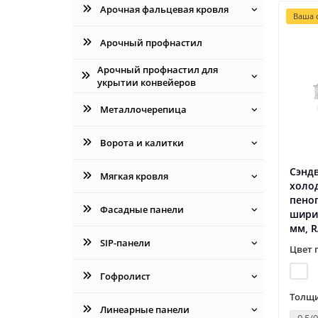
Арочная фальцевая кровля
Ваша с
Арочный профнастил
Арочный профнастил для
укрытии конвейеров
Металлочерепица
Ворота и калитки
Сэнд
Мягкая кровля
холо
пеноп
Фасадные панели
шири
мм, R
SIP-панели
Цвет 
Гофролист
Толщи
Линеарные панели