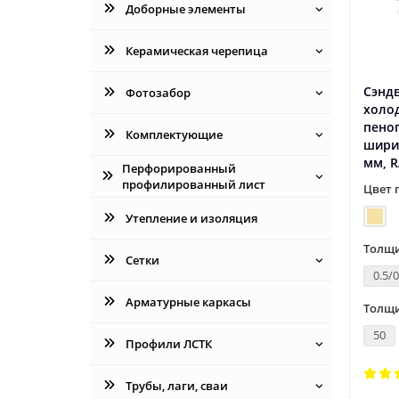
Доборные элементы
Керамическая черепица
Сэнд
Фотозабор
холо
пеноп
Комплектующие
шири
мм, R
Перфорированный
профилированный лист
Цвет 
Утепление и изоляция
Толщи
Сетки
0.5/0
Арматурные каркасы
Толщи
50
Профили ЛСТК
Трубы, лаги, сваи