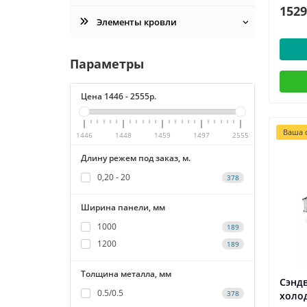
1529
Элементы кровли
Параметры
Цена
1446
-
2555
р.
Ваша с
1446
1448
1459
1497
2555
Длину режем под заказ, м.
0,20 - 20
378
Ширина панели, мм
1000
189
1200
189
Толщина металла, мм
Сэнд
0.5/0.5
378
холо