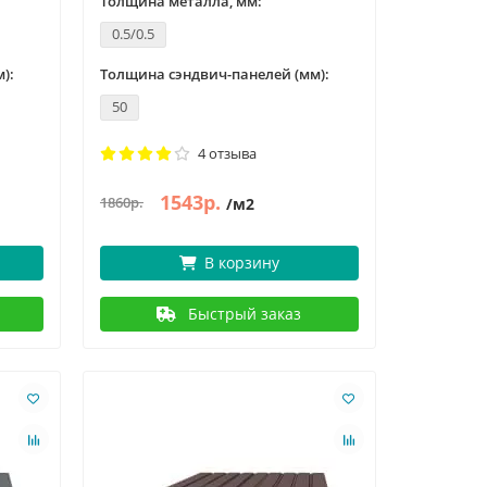
Толщина металла, мм:
0.5/0.5
):
Толщина сэндвич-панелей (мм):
50
4 отзыва
1543р.
1860р.
/м2
В корзину
Быстрый заказ