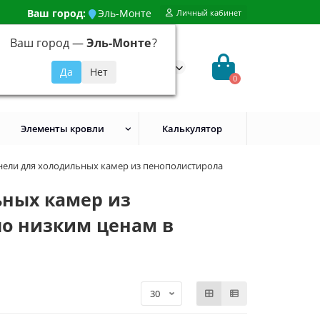
Ваш город:
Эль-Монте
Личный кабинет
Ваш город —
Эль-Монте
?
99) 648-92-94
@evroshtaketnikmoskva.ru
0
Элементы кровли
Калькулятор
нели для холодильных камер из пенополистирола
ьных камер из
по низким ценам в