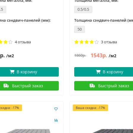
на металла, мм:
Толщина металла, мм:
.5
0.5/0.5
на сэндвич-панелей (мм):
Толщина сэндвич-панелей (мм
50
4 отзыва
3 отзыва
р.
1543р.
1860р.
/м2
/м2
В корзину
В корзину
Быстрый заказ
Быстрый заказ
кидка: -17%
Ваша скидка: -17%