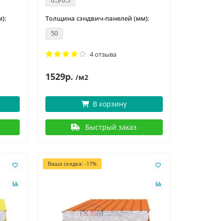
0.5/0.5
):
Толщина сэндвич-панелей (мм):
50
4 отзыва
1529р.
/м2
В корзину
Быстрый заказ
Ваша скидка: -17%