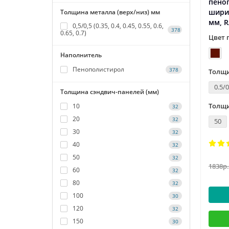
пеноп
шири
Толщина металла (верх/низ) мм
мм, R
0,5/0,5 (0.35, 0.4, 0.45, 0.55, 0.6,
378
0.65, 0.7)
Цвет 
Наполнитель
Пенополистирол
378
Толщи
0.5/0
Толщина сэндвич-панелей (мм)
Толщи
10
32
20
32
50
30
32
40
32
50
32
1838р.
60
32
80
32
100
30
120
32
150
30