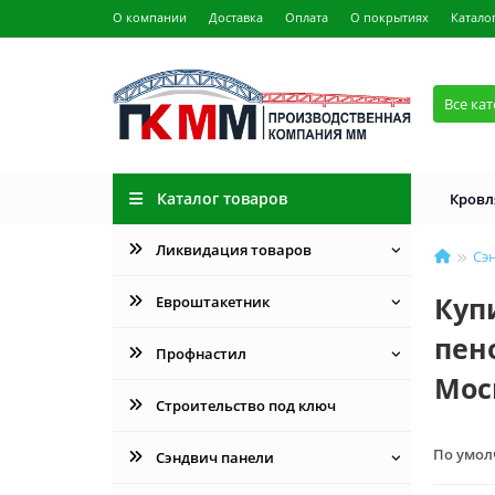
О компании
Доставка
Оплата
О покрытиях
Катало
Все ка
Каталог товаров
Кровл
Ликвидация товаров
Сэ
Куп
Евроштакетник
пен
Профнастил
Мос
Строительство под ключ
По умо
Сэндвич панели