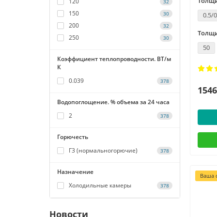
Толщи
120
32
150
30
0.5/0
200
32
Толщи
250
30
50
Коэффициент теплопроводности. ВТ/м
К
0.039
378
1546
Водопоглощение. % объема за 24 часа
2
378
Горючесть
Г3 (нормальногорючие)
378
Назначение
Ваша с
Холодильные камеры
378
Новости