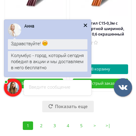
Профнастил С15-0,3м с
Профнастил С15-0,3м с
Анна
нестандартной шириной,
нестандартной шириной,
толщина 0,55 окрашенный
толщина 0,6 окрашенный
Здравствуйте!
538р.
476р.
Колумбус - город, который сегодня
победил в акции и мы доставляем
в него бесплатно
В корзину
В корзину
Быстрый заказ
Быстрый заказ
Введите сообщение
Показать еще
1
2
3
4
5
>
>|