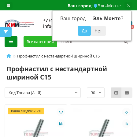
Ваш город:
Эль-Монте
Ваш город —
Эль-Монте
?
+7 (499) 648-92-94
info@evroshtaketnikmoskva.ru
0
Все категории
Профнастил с нестандартной шириной С15
Профнастил с нестандартной
шириной С15
Ваша скидка: -17%