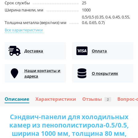
Срок службы
25
Ширина панели, мм
1000
0,5/0,5 (0.35, 0.4, 0.45, 0.55,
Толщина металла (верх/низ) мм
0.6, 0.65, 0.7)
Все характеристики
Доставка
Оплата
Наши контакты и
О покрытиях
адреса
Описание
Характеристики
Отзывы
Вопрос-
2
Сэндвич-панели для холодильных
камер из пенополистирола-0.5/0.5,
ширина 1000 мм, толщина 80 мм,