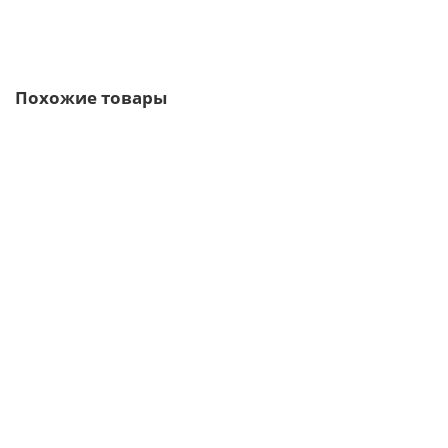
Быстрый заказ
Похожие товары
/м2
Сэндвич-панели для холодильных камер из
пенополистирола-0.5/0.5, ширина 1000 мм, толщина 80 мм,
RAL8017
3 отзыва
1721р.