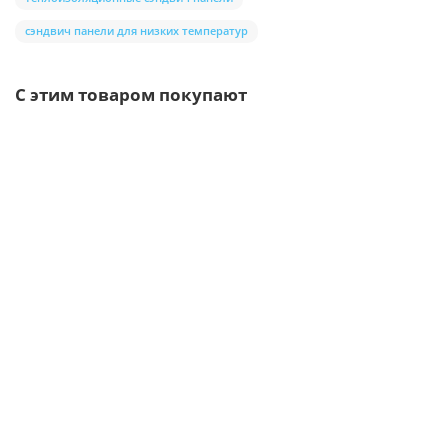
сэндвич панели для низких температур
С этим товаром покупают
/шт
Саморезы для сэндвич панелей 14x235 диаметр 6,3
37р.