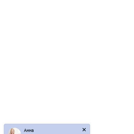
1761р.
В корзину
Быстрый заказ
Ваша скидка: -17%
/м2
Сэндвич-панели для холодильных камер из
пенополистирола-0.5/0.5, ширина 1000 мм, толщина 100 мм,
RAL1018
2 отзыва
Анна