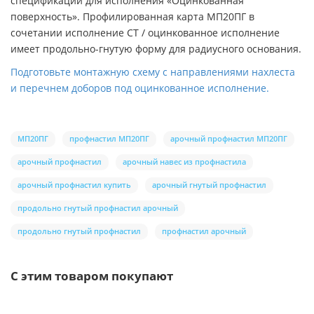
спецификации для исполнения «Оцинкованная
поверхность». Профилированная карта МП20ПГ в
сочетании исполнение СТ / оцинкованное исполнение
имеет продольно-гнутую форму для радиусного основания.
Подготовьте монтажную схему с направлениями нахлеста
и перечнем доборов под оцинкованное исполнение.
МП20ПГ
профнастил МП20ПГ
арочный профнастил МП20ПГ
арочный профнастил
арочный навес из профнастила
арочный профнастил купить
арочный гнутый профнастил
продольно гнутый профнастил арочный
продольно гнутый профнастил
профнастил арочный
С этим товаром покупают
Ваша скидка: -17%