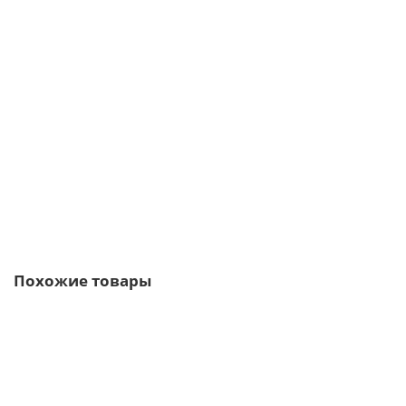
Планка торцевая 142х100 0,45 Оцинкованный
323р.
389р.
В корзину
Быстрый заказ
Похожие товары
Ваша скидка: -17%
/м2