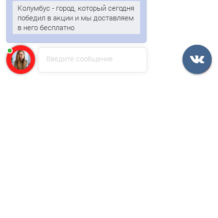
Колумбус - город, который сегодня
В корзину
победил в акции и мы доставляем
в него бесплатно
Быстрый заказ
Введите сообщение
Ваша скидка: -17%
/м2
Профнастил МП20ПГ-0.7, Ширина-1100, Полиэстер RAL1035
700р.
843р.
В корзину