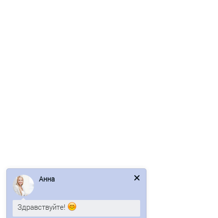
700р.
843р.
В корзину
Быстрый заказ
/м2
Профнастил МП20ПГ-0.5, Ширина-1100, Полиэстер RAL1035
Анна
524р.
Здравствуйте!