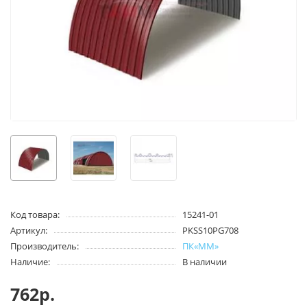
Код товара:
15241-01
Артикул:
PKSS10PG708
Производитель:
ПК«ММ»
Наличие:
В наличии
762р.