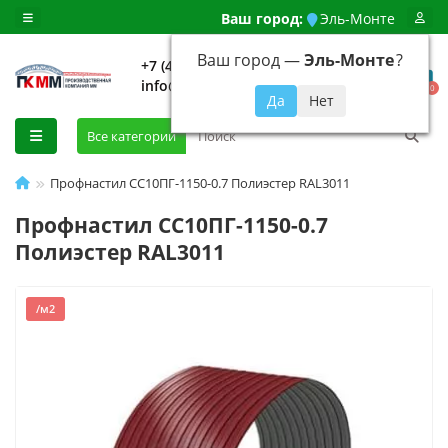
Ваш город:
Эль-Монте
Ваш город —
Эль-Монте
?
+7 (499) 648-92-94
info@evroshtaketnikmoskva.ru
0
Все категории
Профнастил СС10ПГ-1150-0.7 Полиэстер RAL3011
Профнастил СС10ПГ-1150-0.7
Полиэстер RAL3011
/м2