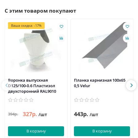
С этим товаром покупают
Ваша скидка: -17%
Воронка выпускная
Планка карнизная 100х65
D125/100-0.6 Пластизол
0,5 Velur
двухсторонний RAL9010
327р.
443р.
394р.
/шт
/шт
В корзину
В корзину