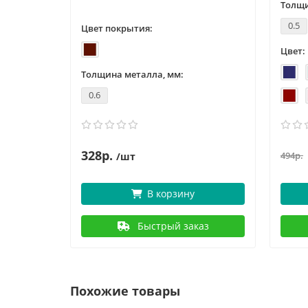
Толщи
0.5
Цвет покрытия:
Цвет:
Толщина металла, мм:
0.6
328р.
494р.
/шт
В корзину
Быстрый заказ
Похожие товары