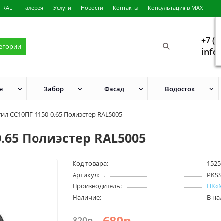
г RAL
Галерея
Услуги
Новости
Контакты
Консультация в MAX
+7 (4
тегории
info
я
Забор
Фасад
Водосток
ил СС10ПГ-1150-0.65 Полиэстер RAL5005
.65 Полиэстер RAL5005
Код товара:
1525
Артикул:
PKS
Производитель:
ПК«
Наличие:
В н
680р.
820р.