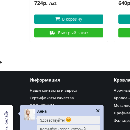
724р.
640р
/м2
В корзину
аз
Быстрый заказ
Информация
Кровл
Наши контакты и адреса
Арочный
Сертификаты качества
Кровель
ООО «ПК ММ»
Металл
Анна
Доставка
Профнас
Здравствуйте!
Оплата
Фальцев
Политика Безопасности
Колумбус - город, который