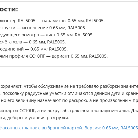
ости:
лиэстер RAL5005 — параметры 0.65 мм, RAL5005.
грузки — исполнение 0.65 мм, RAL5005.
едующего осмотра — лист 0.65 мм, RAL5005.
чёта узла — 0.65 мм, RAL5005.
оединений — 0.65 мм; RAL5005.
ями профиля СС10ПГ — вариант 0.65 мм, RAL5005.
охраняют, чтобы обслуживание не требовало разборки значит
ь, поскольку радиусные участки отличаются длиной дуги и кра
 но его величину назначают по раскрою, а не произвольным п
ой карты СС10ПГ, а не вокруг абстрактной площади металла. Д
и, доборы и условия разгрузки.
фасонных планок с выбранной картой. Версия: 0.65 мм, RAL5005