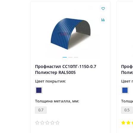
0-0.65
Профнастил СС10ПГ-1150-0.7
Профн
Полиэстер RAL5005
Поли
Цвет покрытия:
Цвет 
Толщина металла, мм:
Толщи
0.7
0.5