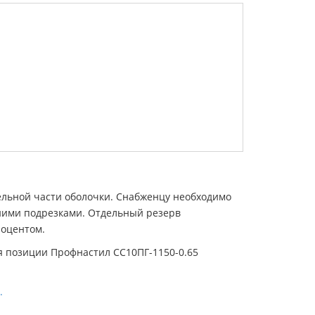
ельной части оболочки. Снабженцу необходимо
йними подрезками. Отдельный резерв
роцентом.
ля позиции Профнастил СС10ПГ-1150-0.65
.