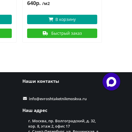
640р.
6
767р.
/м2
В корзину
Быстрый заказ
Наши контакты
info@evroshtaketnikmoskva.ru
Наш адрес
г. Москва, пр. Волгоградский, д. 32,
кор. 8, этаж 2, офис 17
г. Санкт-Петербург, ул. Рощинская, д.