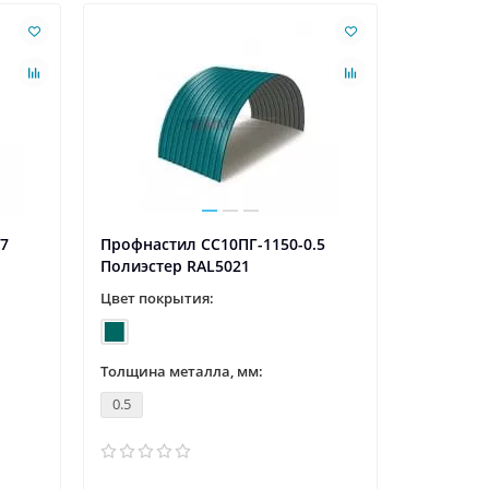
Ваша скидк
.7
Профнастил СС10ПГ-1150-0.5
Профнаст
Полиэстер RAL5021
Полиэсте
Цвет покрытия:
Цвет пок
Толщина металла, мм:
Толщина 
0.5
0.5