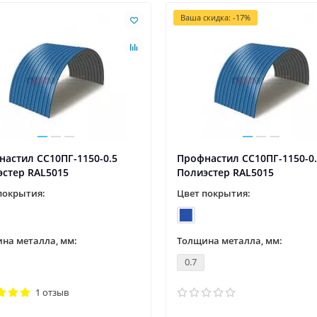
Ваша скидка: -17%
астил СС10ПГ-1150-0.5
Профнастил СС10ПГ-1150-0
эстер RAL5015
Полиэстер RAL5015
покрытия:
Цвет покрытия:
на металла, мм:
Толщина металла, мм:
0.7
1 отзыв