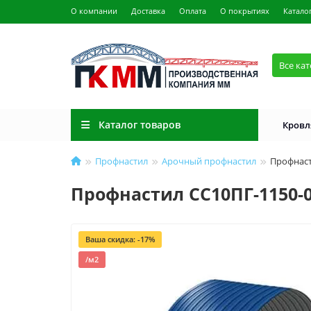
О компании
Доставка
Оплата
О покрытиях
Катало
Все ка
Каталог товаров
Кровл
Профнастил
Арочный профнастил
Профнаст
Профнастил СС10ПГ-1150-0
Ваша скидка: -17%
/м2