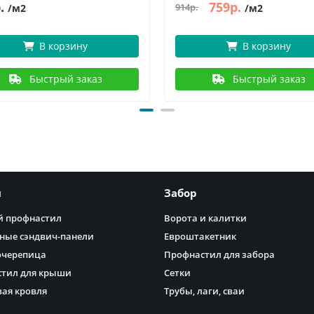
.
759р.
914р.
/м2
/м2
В корзину
В корзину
Быстрый заказ
Быстрый заказ
я
Забор
 профнастил
Ворота и калитки
ные сэндвич-панели
Евроштакетник
очерепица
Профнастил для забора
тил для крыши
Сетки
ая кровля
Трубы, лаги, сваи