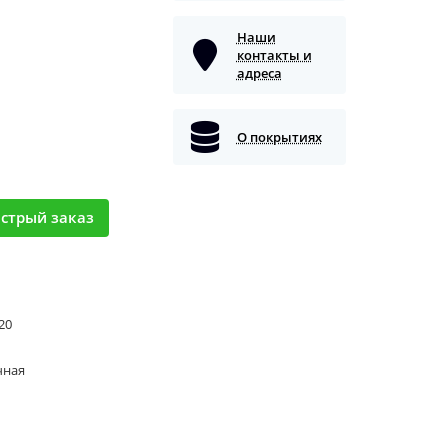
Наши
контакты и
адреса
О покрытиях
стрый заказ
 20
чная