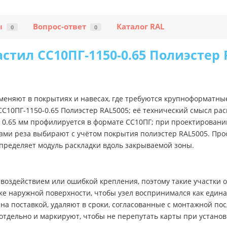
ы
Вопрос-ответ
Каталог RAL
0
0
стил СС10ПГ-1150-0.65 Полиэстер 
меняют в покрытиях и навесах, где требуются крупноформатны
С10ПГ-1150-0.65 Полиэстер RAL5005; её технический смысл рас
 0.65 мм профилируется в формате СС10ПГ; при проектировани
ами реза выбирают с учётом покрытия полиэстер RAL5005. Пр
пределяет модуль раскладки вдоль закрываемой зоны.
воздействием или ошибкой крепления, поэтому такие участки 
ке наружной поверхности, чтобы узел воспринимался как едина
а поставкой, удаляют в сроки, согласованные с монтажной пос
отдельно и маркируют, чтобы не перепутать карты при установ