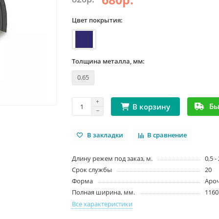
Цвет покрытия:
Толщина металла, мм:
0.65
Бы
В корзину
В закладки
В сравнение
Длину режем под заказ, м.
0,5 -
Срок службы
20
Форма
Аро
Полная ширина, мм.
1160
Все характеристики