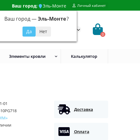
Ваш город:
Эль-Монте
Личный кабинет
Ваш город —
Эль-Монте
?
99) 648-92-94
@evroshtaketnikmoskva.ru
0
Элементы кровли
Калькулятор
1-01
Доставка
S10PG718
ММ»
аличии
Оплата