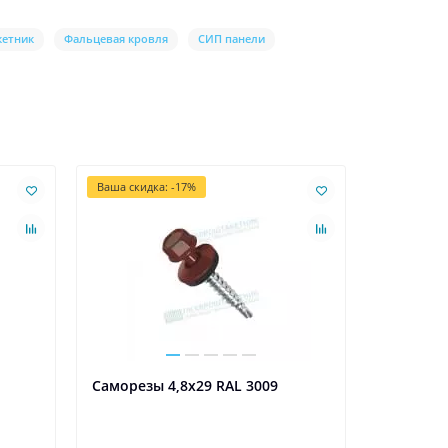
кетник
Фальцевая кровля
СИП панели
Ваша скидка: -17%
Ваша скидк
Саморезы 4,8х29 RAL 3009
Планка 
25х17х35