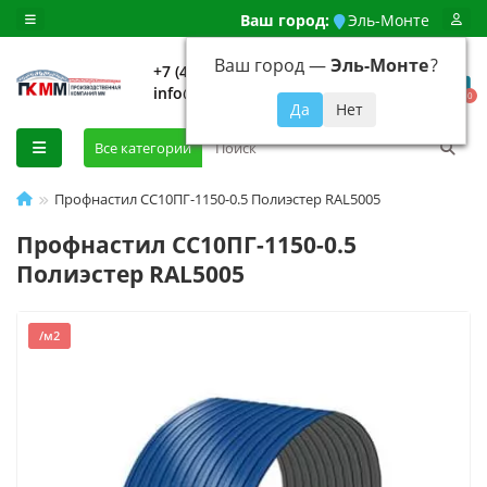
Ваш город:
Эль-Монте
Ваш город —
Эль-Монте
?
+7 (499) 648-92-94
info@evroshtaketnikmoskva.ru
0
Все категории
Профнастил СС10ПГ-1150-0.5 Полиэстер RAL5005
Профнастил СС10ПГ-1150-0.5
Полиэстер RAL5005
/м2