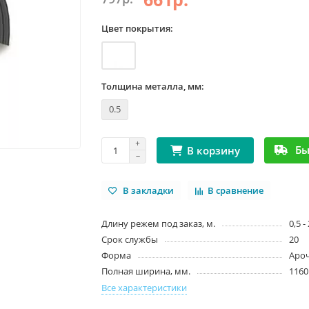
Цвет покрытия:
Толщина металла, мм:
0.5
Бы
В корзину
В закладки
В сравнение
Длину режем под заказ, м.
0,5 -
Срок службы
20
Форма
Аро
Полная ширина, мм.
1160
Все характеристики