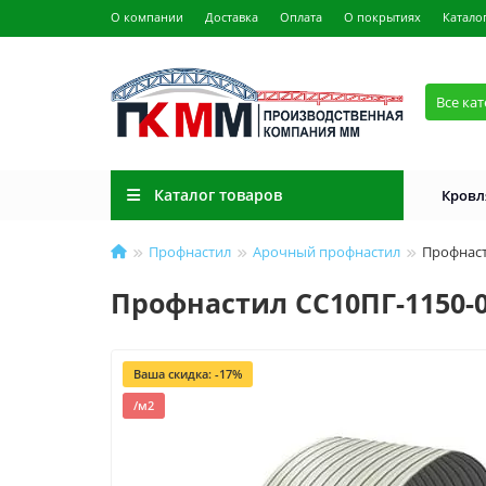
О компании
Доставка
Оплата
О покрытиях
Катало
Все ка
Каталог товаров
Кровл
Профнастил
Арочный профнастил
Профнаст
Профнастил СС10ПГ-1150-0
Ваша скидка: -17%
/м2