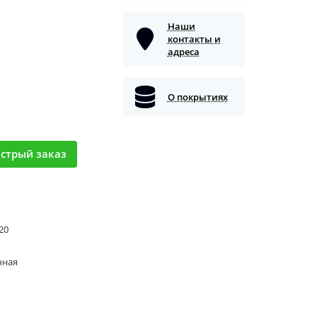
Наши
контакты и
адреса
О покрытиях
стрый заказ
 20
чная