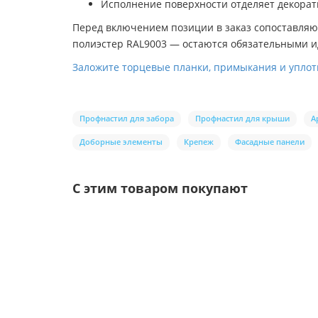
Исполнение поверхности отделяет декорат
Перед включением позиции в заказ сопоставляю
полиэстер RAL9003 — остаются обязательными 
Заложите торцевые планки, примыкания и уплотн
Профнастил для забора
Профнастил для крыши
А
Доборные элементы
Крепеж
Фасадные панели
С этим товаром покупают
Ваша скидка: -17%
/шт