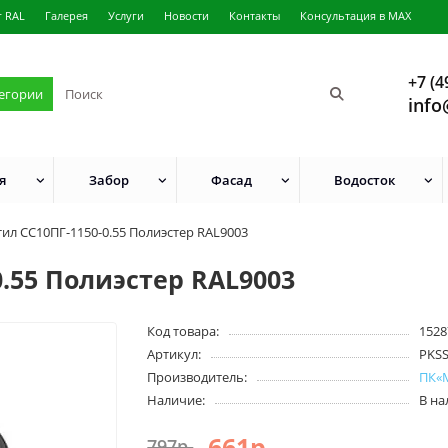
г RAL
Галерея
Услуги
Новости
Контакты
Консультация в MAX
+7 (4
тегории
info
я
Забор
Фасад
Водосток
ил СС10ПГ-1150-0.55 Полиэстер RAL9003
.55 Полиэстер RAL9003
Код товара:
1528
Артикул:
PKS
Производитель:
ПК«
Наличие:
В н
661р.
797р.