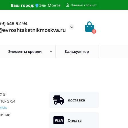
Ваш город:
Эль-Монте
Личный кабинет
99) 648-92-94
@evroshtaketnikmoskva.ru
0
Элементы кровли
Калькулятор
7-01
Доставка
S10PG754
ММ»
аличии
Оплата