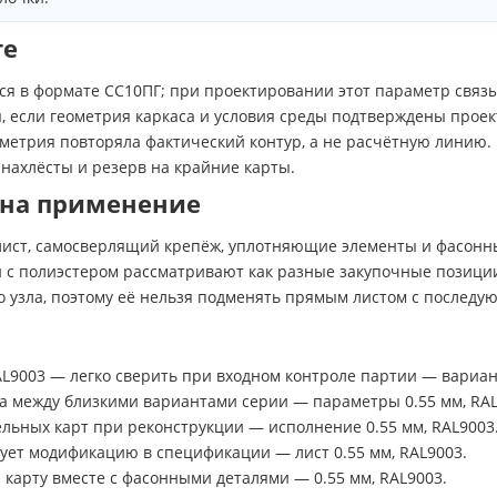
те
ся в формате СС10ПГ; при проектировании этот параметр связ
, если геометрия каркаса и условия среды подтверждены прое
ометрия повторяла фактический контур, а не расчётную линию.
нахлёсты и резерв на крайние карты.
 на применение
ст, самосверлящий крепёж, уплотняющие элементы и фасонны
 и с полиэстером рассматривают как разные закупочные позиц
о узла, поэтому её нельзя подменять прямым листом с послед
9003 — легко сверить при входном контроле партии — вариант
а между близкими вариантами серии — параметры 0.55 мм, RAL
льных карт при реконструкции — исполнение 0.55 мм, RAL9003
ет модификацию в спецификации — лист 0.55 мм, RAL9003.
карту вместе с фасонными деталями — 0.55 мм, RAL9003.