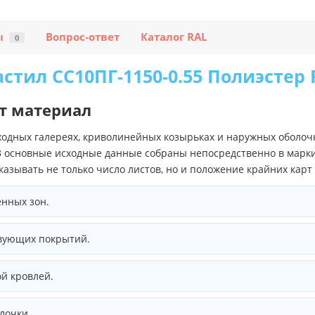
ы
Вопрос-ответ
Каталог RAL
0
стил СС10ПГ-1150-0.55 Полиэстер 
т материал
одных галереях, криволинейных козырьках и наружных оболоч
3 основные исходные данные собраны непосредственно в марки
азывать не только число листов, но и положение крайних карт
нных зон.
твующих покрытий.
й кровлей.
лочки.