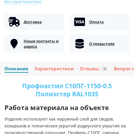
Все характеристики
Доставка
Оплата
Наши контакты и
О покрытиях
адреса
Описание
Характеристики
Отзывы
Вопрос-
0
Профнастил С10ПГ-1150-0.5
Полиэстер RAL1035
Работа материала на объекте
Изделие используют как наружный слой для сводов,
козырьков и технических укрытий радиусного укрытия на
производственной площадке. Профиль С10ПГ, ширина