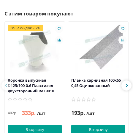
С этим товаром покупают
Ваша скидка: -17%
Воронка выпускная
Планка карнизная 100х65
D125/100-0.6 Пластизол
0,45 Оцинкованный
двухсторонний RAL9010
333р.
193р.
402р.
/шт
/шт
В корзину
В корзину