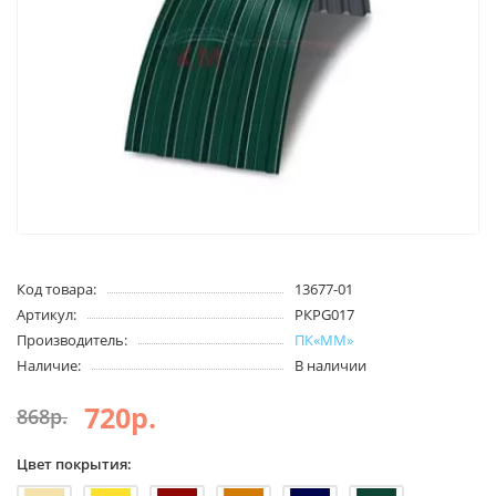
Код товара:
13677-01
Артикул:
PКPG017
Производитель:
ПК«ММ»
Наличие:
В наличии
720р.
868р.
Цвет покрытия: