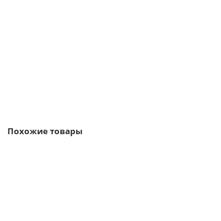
Планка торцевая сегментная 30мм Левая 0,5 Velur с пленкой
409р.
В корзину
Быстрый заказ
Похожие товары
/пог.м