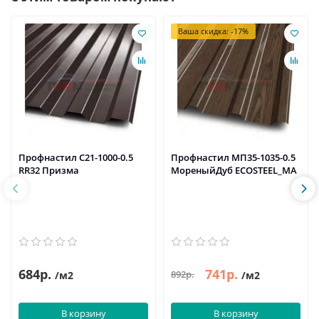
Ваша скидка: -17%
Профнастил C21-1000-0.5
Профнастил МП35-1035-0.5
RR32 Призма
МореныйДуб ECOSTEEL_MA
684р.
741р.
892р.
/м2
/м2
В корзину
В корзину