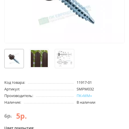
Код товара:
11917-01
Артикул:
SMPM032
Производитель:
ПК«ММ»
Наличие:
В наличии
5р.
6р.
Цвет покрытия: