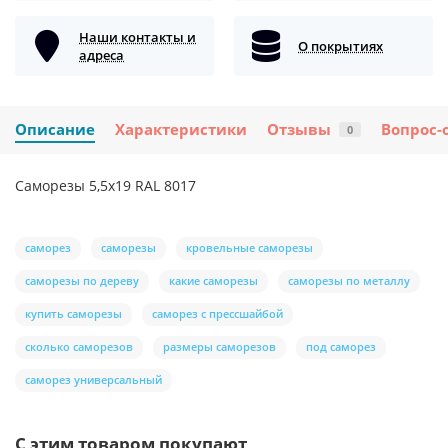
Наши контакты и
О покрытиях
адреса
Описание
Характеристики
Отзывы
Вопрос-
0
Саморезы 5,5х19 RAL 8017
саморез
саморезы
кровельные саморезы
саморезы по дереву
какие саморезы
саморезы по металлу
купить саморезы
саморез с прессшайбой
сколько саморезов
размеры саморезов
под саморез
саморез универсальный
С этим товаром покупают