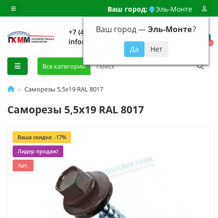
Ваш город:
Эль-Монте
Ваш город —
Эль-Монте
?
+7 (499) 648-92-94
info@evroshtaketnikmoskva.ru
0
Все категории
Саморезы 5,5х19 RAL 8017
Саморезы 5,5х19 RAL 8017
Ваша скидка: -17%
Лидер продаж!
/шт.