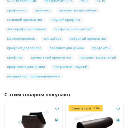
ST-15 кровельный
профнастил ST-15
st-15
ST-15
профнастил
профлист
профнастил для забора
стеновой профнастил
несущий профлист
лист профилированный
профилированный лист
металлопрофиль
для забора
заборный профнастил
профлист для забора
профлист для крыши
профлисты
профлист
кровельный профнастил
профлист кровельный
профнастил для крыши
профнастил несущий
несущий лист профилированный
С этим товаром покупают
Ваша скидка: -17%