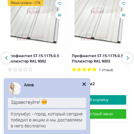
Ваша скидка: -17%
Профнастил ST-15-1175-0.5
Профнастил ST-15-1175-0.5
Полиэстер RAL 9002
Полиэстер RAL 9003
1 отзыв
536р.
526р.
646р.
/м2
/м2
Анна
В корзину
В корзину
Здравствуйте!
Колумбус - город, который сегодня
Быстрый заказ
Быстрый заказ
победил в акции и мы доставляем
в него бесплатно