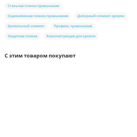
Стальная планка примыкания
Оцинкованная планка примыкания
Доборный элемент кровли
Кровельный элемент
Профиль примыкания
Защитная планка
Комплектующие для кровли
С этим товаром покупают
Ваша скидка: -17%
/м2
Профлист МП35-1035-0.5 Atlantis Colorcoat Prisma