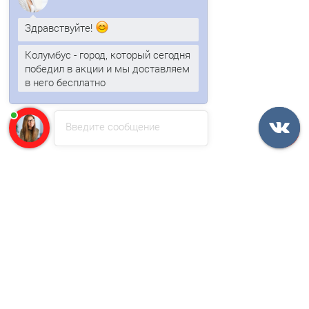
4 отзыва
Здравствуйте!
448р.
Колумбус - город, который сегодня
победил в акции и мы доставляем
в него бесплатно
В корзину
Анна
печатает...
Быстрый заказ
Введите сообщение
/пог.м
Профнастил оцинкованный С18ПГ-1000-0.9 цена за пог.м
3 отзыва