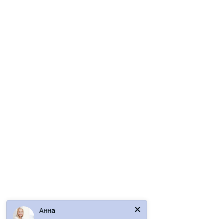
Профнастил оцинкованный С18ПГ-1000-0.9 цена за м2
4 отзыва
679р.
819р.
В корзину
Быстрый заказ
/пог.м
Анна
Профнастил оцинкованный С18ПГ-1000-0.5 цена за пог.м