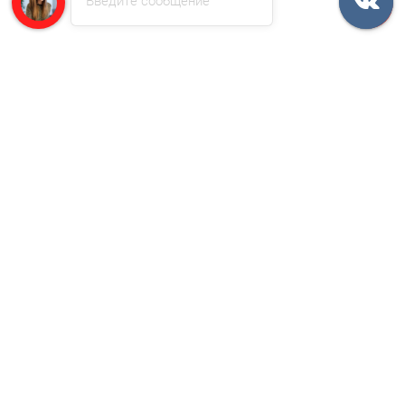
/пог.м
Профнастил окрашенный НС18ПГ-1120-0.7 цена за пог.м
1 отзыв
1152р.
В корзину
Быстрый заказ