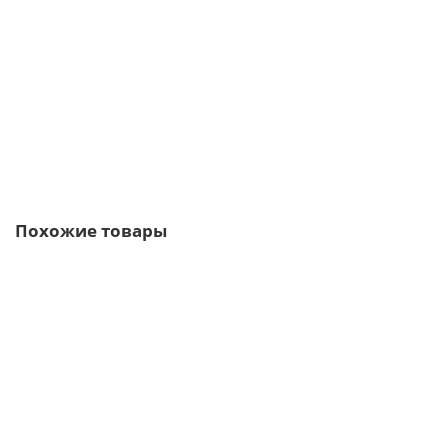
409р.
В корзину
Быстрый заказ
Похожие товары
/м2