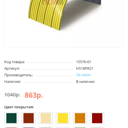
Код товара:
15576-01
Артикул:
HS18PR21
Производитель:
ПК«ММ»
Наличие:
В наличии
863р.
1040р.
Цвет покрытия: