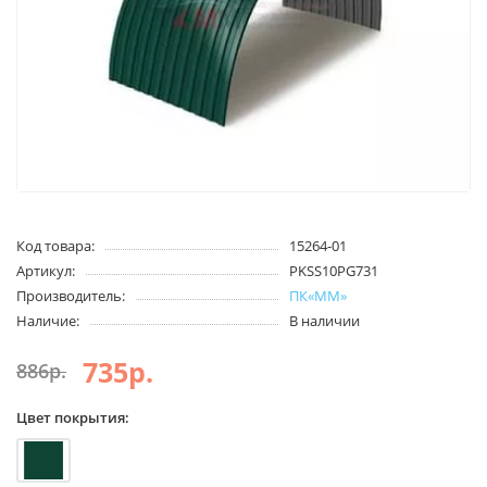
Код товара:
15264-01
Артикул:
PKSS10PG731
Производитель:
ПК«ММ»
Наличие:
В наличии
735р.
886р.
Цвет покрытия: