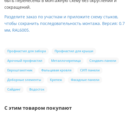
быть перенесены в монтажную схему без округлений и
сокращений.
Разделите заказ по участкам и приложите схему стыков,
чтобы сохранить последовательность монтажа. Версия: 0.7
мм, RAL6005.
Профнастил для забора
Профнастил для крыши
Арочный профнастил
Металлочерепица
Сэндвич-панели
Евроштакетник
Фальцевая кровля
СИП панели
Доборные элементы
Крепеж
Фасадные панели
Сайдинг
Водосток
С этим товаром покупают
/шт