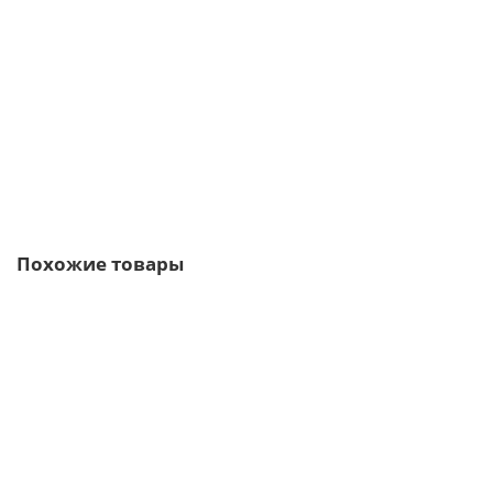
Планка торцевая сегментная 30мм Левая 0,5 Velur с пленкой
409р.
В корзину
Быстрый заказ
Похожие товары
/м2