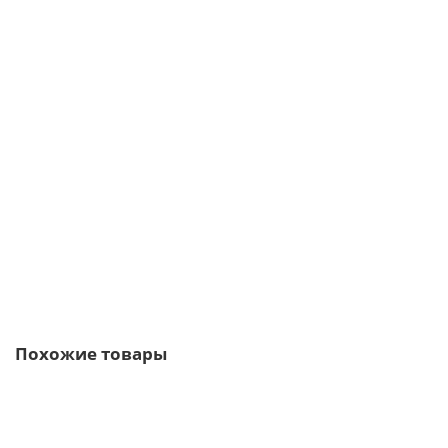
Планка снегозадержания усиливающая 0,5 Satin Мatt
229р.
В корзину
Быстрый заказ
Похожие товары
/м2