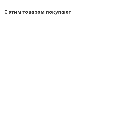
С этим товаром покупают
Ваша скидка: -17%
/шт
Планка ендовы верхней фигурной 70x70 0,5 Quarzit
1025р.
1234р.
В корзину
Быстрый заказ