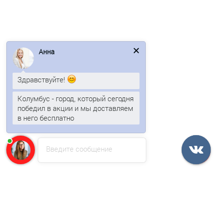
851р.
1025р.
В корзину
Анна
Быстрый заказ
Здравствуйте!
/м2
Колумбус - город, который сегодня
победил в акции и мы доставляем
в него бесплатно
Введите сообщение
Металлочерепица Ламонтерра XL-0.5 RAL3011 PURMAN
872р.