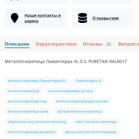
Наши контакты и
О покрытиях
адреса
Описание
Характеристики
Отзывы
Вопрос-
0
Металлочерепица Ламонтерра XL-0.5, PURETAN RAL8017
металлочерепица Ламонтерра XL
Ламонтерра XL
металлочерепица
металлочерепица купить
металлочерепица под
металлочерепица для крыши
металлочерепица цена
кровля металлочерепица
обрешетка под металлочерепицу
лист металлочерепицы
металлочерепица размеры
крыша под металлочерепицу