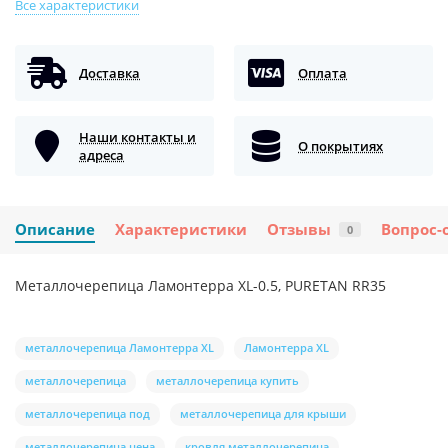
Все характеристики
Доставка
Оплата
Наши контакты и
О покрытиях
адреса
Описание
Характеристики
Отзывы
Вопрос-
0
Металлочерепица Ламонтерра XL-0.5, PURETAN RR35
металлочерепица Ламонтерра XL
Ламонтерра XL
металлочерепица
металлочерепица купить
металлочерепица под
металлочерепица для крыши
металлочерепица цена
кровля металлочерепица