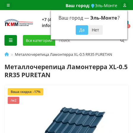
Ваш город:
Эль-Монте
Ваш город —
Эль-Монте
?
+7 (499) 648-92-94
info@evroshtaketnikmoskva.ru
0
Все категории
Металлочерепица Ламонтерра XL-0.5 RR35 PURETAN
Металлочерепица Ламонтерра XL-0.5
RR35 PURETAN
Ваша скидка: -17%
/м2