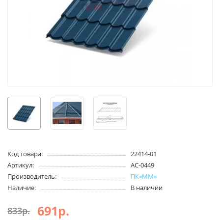
Код товара:
22414-01
Артикул:
АС-0449
Производитель:
ПК«ММ»
Наличие:
В наличии
691р.
833р.