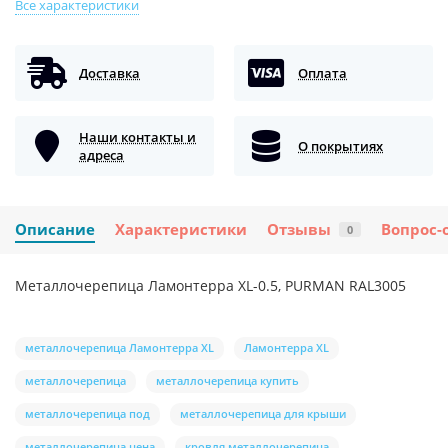
Все характеристики
Доставка
Оплата
Наши контакты и
О покрытиях
адреса
Описание
Характеристики
Отзывы
Вопрос-
0
Металлочерепица Ламонтерра XL-0.5, PURMAN RAL3005
металлочерепица Ламонтерра XL
Ламонтерра XL
металлочерепица
металлочерепица купить
металлочерепица под
металлочерепица для крыши
металлочерепица цена
кровля металлочерепица