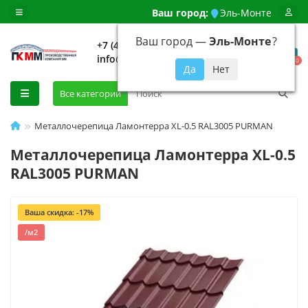
Ваш город:
Эль-Монте
Ваш город —
Эль-Монте
?
+7 (499) 648-92-94
info@evroshtaketnikmoskva.ru
0
Все категории
Металлочерепица Ламонтерра XL-0.5 RAL3005 PURMAN
Металлочерепица Ламонтерра XL-0.5
RAL3005 PURMAN
Ваша скидка: -17%
/м2