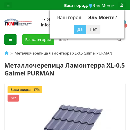
Ваш город:
Эль-Монте
Ваш город —
Эль-Монте
?
+7 (499) 648-92-94
info@evroshtaketnikmoskva.ru
0
Все категории
Металлочерепица Ламонтерра XL-0.5 Galmei PURMAN
Металлочерепица Ламонтерра XL-0.5
Galmei PURMAN
Ваша скидка: -17%
/м2