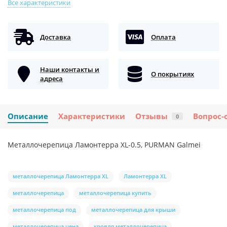
Все характеристики
Доставка
Оплата
Наши контакты и
О покрытиях
адреса
Описание
Характеристики
Отзывы
Вопрос-
0
Металлочерепица Ламонтерра XL-0.5, PURMAN Galmei
металлочерепица Ламонтерра XL
Ламонтерра XL
металлочерепица
металлочерепица купить
металлочерепица под
металлочерепица для крыши
металлочерепица цена
кровля металлочерепица