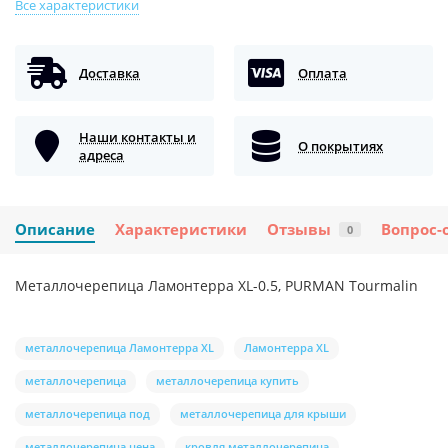
Все характеристики
Доставка
Оплата
Наши контакты и
О покрытиях
адреса
Описание
Характеристики
Отзывы
Вопрос-
0
Металлочерепица Ламонтерра XL-0.5, PURMAN Tourmalin
металлочерепица Ламонтерра XL
Ламонтерра XL
металлочерепица
металлочерепица купить
металлочерепица под
металлочерепица для крыши
металлочерепица цена
кровля металлочерепица