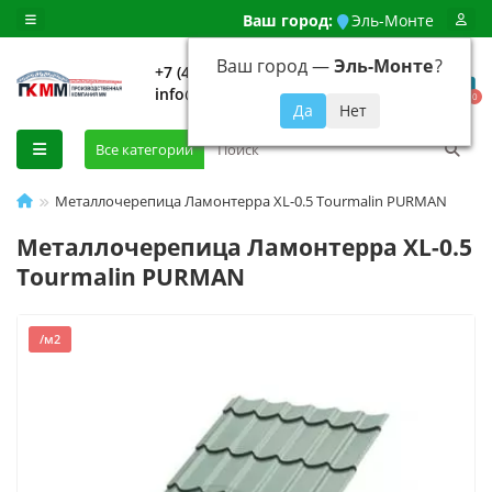
Ваш город:
Эль-Монте
Ваш город —
Эль-Монте
?
+7 (499) 648-92-94
info@evroshtaketnikmoskva.ru
0
Все категории
Металлочерепица Ламонтерра XL-0.5 Tourmalin PURMAN
Металлочерепица Ламонтерра XL-0.5
Tourmalin PURMAN
/м2