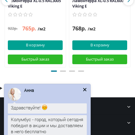
Ламонтерра XL-0.5 RAL3005
Ламонтерра XL-0.5 RAL6005
Viking E
Viking E
765р.
768р.
922р.
/м2
/м2
В корзину
В корзину
Быстрый заказ
Быстрый заказ
Анна
Информация
Здравствуйте!
Кровля
Колумбус - город, который сегодня
победил в акции и мы доставляем