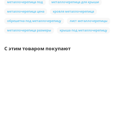
металлочерепица под
металлочерепица для крыши
металлочерепица цена
кровля металлочерепица
обрешетка под металлочерепицу
лист металлочерепицы
металлочерепица размеры
крыша под металлочерепицу
С этим товаром покупают
/шт
Желоб водосточный D125х3000-0.5 Пурман двусторонний
RAL9005