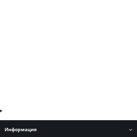
Металлочерепица Ламонтерра XL-0.45 RAL9005 Viking
529р.
637р.
В корзину
Быстрый заказ
Информация