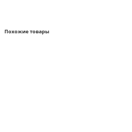
Быстрый заказ
Похожие товары
Ваша скидка: -17%
/м2
Металлочерепица Ламонтерра XL-0.5 RR32 Viking E
765р.
922р.