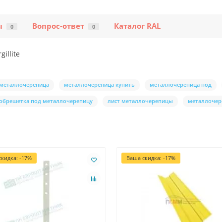
ы
Вопрос-ответ
Каталог RAL
0
0
illite
металлочерепица
металлочерепица купить
металлочерепица под
обрешетка под металлочерепицу
лист металлочерепицы
металлочер
кидка: -17%
Ваша скидка: -17%