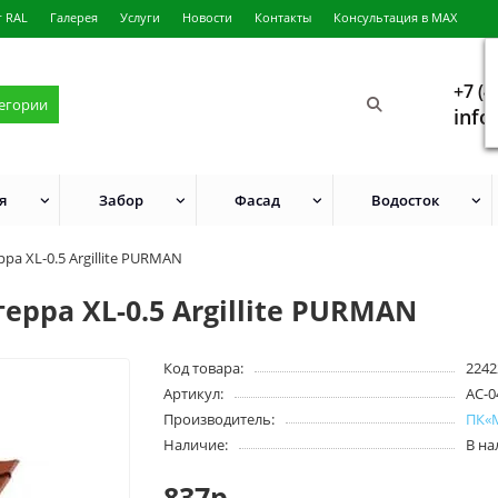
г RAL
Галерея
Услуги
Новости
Контакты
Консультация в MAX
+7 (4
тегории
info
я
Забор
Фасад
Водосток
а XL-0.5 Argillite PURMAN
рра XL-0.5 Argillite PURMAN
Код товара:
2242
Артикул:
АС-0
Производитель:
ПК«
Наличие:
В н
837р.