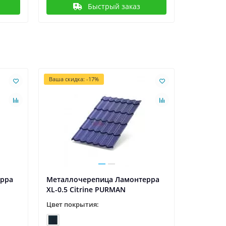
Быстрый заказ
Ваша скидка: -17%
ерра
Металлочерепица Ламонтерра
Металло
XL-0.5 Citrine PURMAN
XL-0.5 T
Цвет покрытия:
Цвет пок