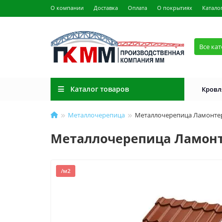
О компании
Доставка
Оплата
О покрытиях
Катало
Все ка
Каталог товаров
Кровл
Металлочерепица
Металлочерепица Ламонтерр
Металлочерепица Ламонте
/м2