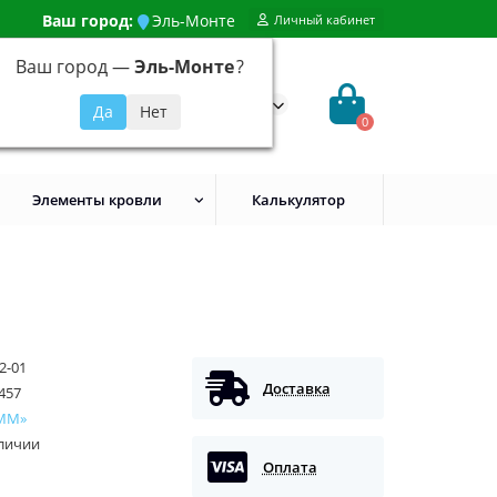
Ваш город:
Эль-Монте
Личный кабинет
Ваш город —
Эль-Монте
?
99) 648-92-94
@evroshtaketnikmoskva.ru
0
Элементы кровли
Калькулятор
2-01
Доставка
457
ММ»
аличии
Оплата