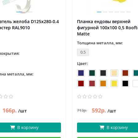
тель желоба D125х280-0.4
Планка ендовы верхней
эстер RAL9010
фигурной 100x100 0,5 Roof
Matte
Толщина металла, мм:
0.5
покрытия:
Цвет:
на металла, мм:
166р.
592р.
713р.
/шт
/шт
В корзину
В корзину