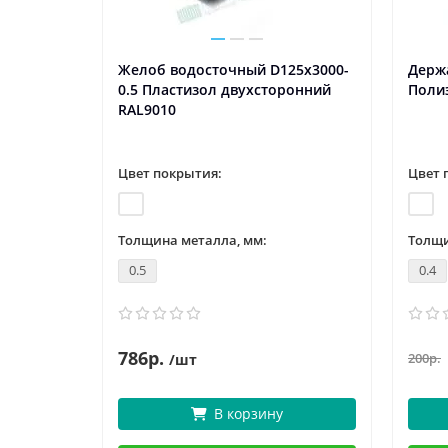
Желоб водосточный D125х3000-
Держа
0.5 Пластизол двухсторонний
Поли
RAL9010
Цвет покрытия:
Цвет 
Толщина металла, мм:
Толщи
0.5
0.4
786р.
200р.
/шт
В корзину