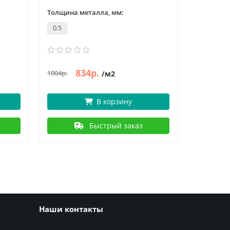
Толщина металла, мм:
Толщина 
0.5
0.5
834р.
837р.
1004р.
/м2
/
В корзину
Быстрый заказ
Наши контакты