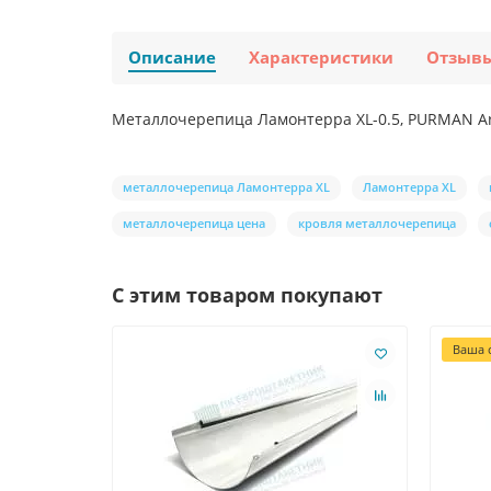
Описание
Характеристики
Отзыв
Металлочерепица Ламонтерра XL-0.5, PURMAN Arg
металлочерепица Ламонтерра XL
Ламонтерра XL
металлочерепица цена
кровля металлочерепица
С этим товаром покупают
Ваша с