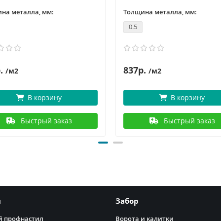
на металла, мм:
Толщина металла, мм:
0.5
.
837р.
/м2
/м2
В корзину
В корзину
Быстрый заказ
Быстрый заказ
я
Забор
 профнастил
Ворота и калитки