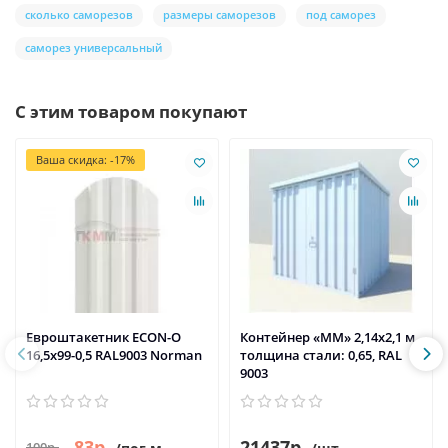
сколько саморезов
размеры саморезов
под саморез
саморез универсальный
С этим товаром покупают
Ваша скидка: -17%
Евроштакетник ECON-O
Контейнер «ММ» 2,14х2,1 м,
16,5х99-0,5 RAL9003 Norman
толщина стали: 0,65, RAL
9003
83р.
21437р.
100р.