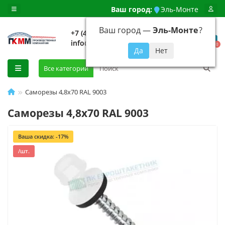
Ваш город:
Эль-Монте
Ваш город —
Эль-Монте
?
+7 (499) 648-92-94
info@evroshtaketnikmoskva.ru
0
Все категории
Саморезы 4,8х70 RAL 9003
Саморезы 4,8х70 RAL 9003
Ваша скидка: -17%
/шт.