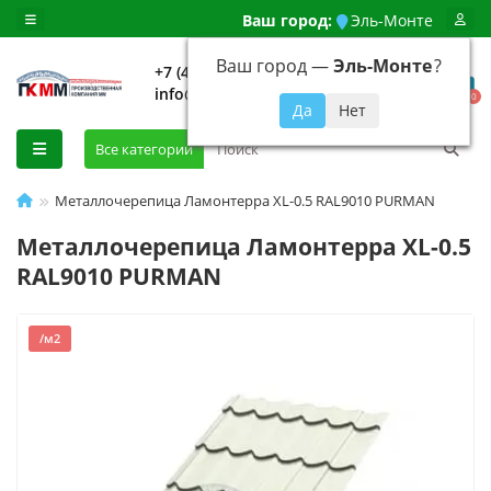
Ваш город:
Эль-Монте
Ваш город —
Эль-Монте
?
+7 (499) 648-92-94
info@evroshtaketnikmoskva.ru
0
Все категории
Металлочерепица Ламонтерра XL-0.5 RAL9010 PURMAN
Металлочерепица Ламонтерра XL-0.5
RAL9010 PURMAN
/м2