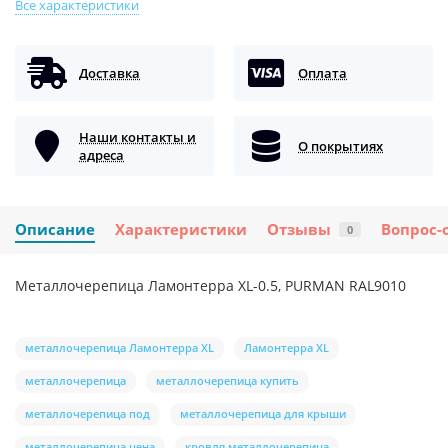
Все характеристики
Доставка
Оплата
Наши контакты и
О покрытиях
адреса
Описание
Характеристики
Отзывы
Вопрос-
0
Металлочерепица Ламонтерра XL-0.5, PURMAN RAL9010
металлочерепица Ламонтерра XL
Ламонтерра XL
металлочерепица
металлочерепица купить
металлочерепица под
металлочерепица для крыши
металлочерепица цена
кровля металлочерепица