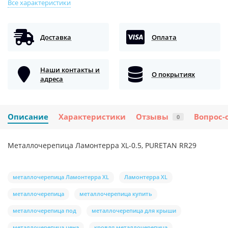
Все характеристики
Доставка
Оплата
Наши контакты и
О покрытиях
адреса
Описание
Характеристики
Отзывы
Вопрос-
0
Металлочерепица Ламонтерра XL-0.5, PURETAN RR29
металлочерепица Ламонтерра XL
Ламонтерра XL
металлочерепица
металлочерепица купить
металлочерепица под
металлочерепица для крыши
металлочерепица цена
кровля металлочерепица