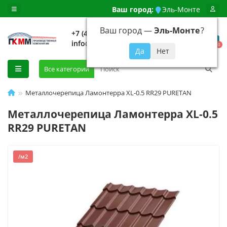
Ваш город:
Эль-Монте
Ваш город —
Эль-Монте
?
+7 (499) 648-92-94
info@evroshtaketnikmoskva.ru
0
Все категории
Металлочерепица Ламонтерра XL-0.5 RR29 PURETAN
Металлочерепица Ламонтерра XL-0.5
RR29 PURETAN
/м2