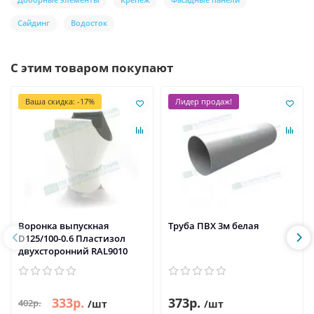
Сайдинг
Водосток
С этим товаром покупают
Ваша скидка: -17%
Лидер продаж!
Воронка выпускная
Труба ПВХ 3м белая
D125/100-0.6 Пластизол
двухсторонний RAL9010
333р.
373р.
402р.
/шт
/шт