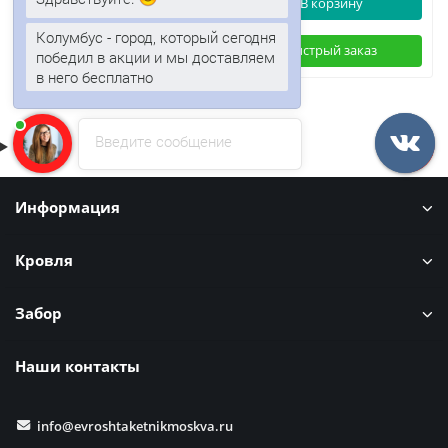
В корзину
В корзину
Колумбус - город, который сегодня
Быстрый заказ
Быстрый заказ
победил в акции и мы доставляем
в него бесплатно
Введите сообщение
Информация
Кровля
Забор
Наши контакты
info@evroshtaketnikmoskva.ru