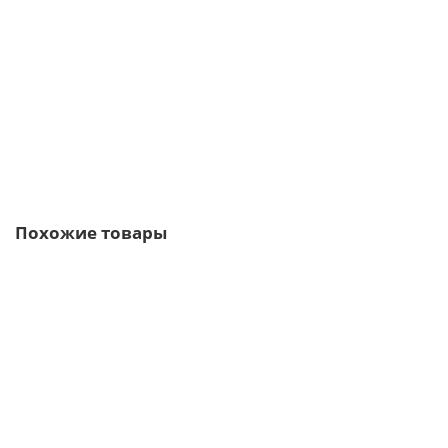
371р.
447р.
В корзину
Быстрый заказ
Похожие товары
/м2