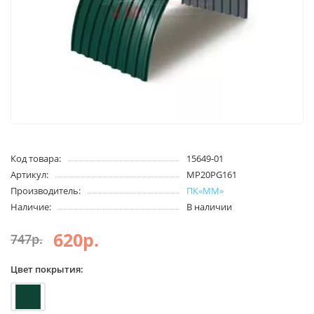
Код товара:
15649-01
Артикул:
MP20PG161
Производитель:
ПК«ММ»
Наличие:
В наличии
620р.
747р.
Цвет покрытия: