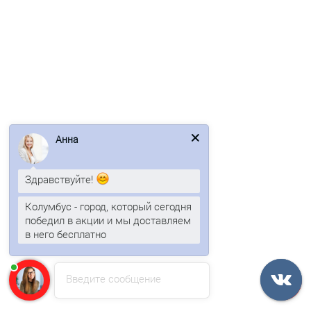
Быстрый заказ
Ваша скидка: -17%
/м2
Анна
Здравствуйте!
Профнастил МП20ПГ-0.7, Ширина-1100, Полиэстер RAL7004
Колумбус - город, который сегодня
победил в акции и мы доставляем
в него бесплатно
663р.
799р.
В корзину
Введите сообщение
Быстрый заказ