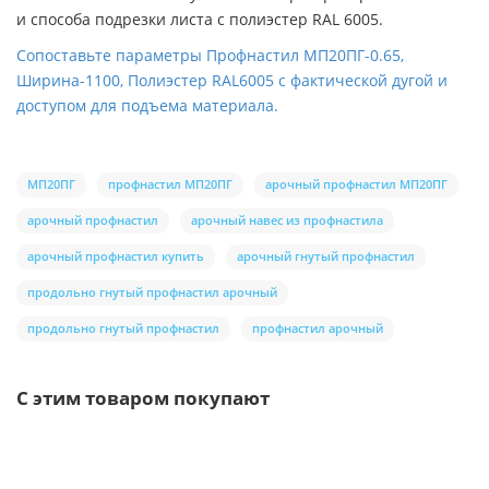
и способа подрезки листа с полиэстер RAL 6005.
Сопоставьте параметры Профнастил МП20ПГ-0.65,
Ширина-1100, Полиэстер RAL6005 с фактической дугой и
доступом для подъема материала.
МП20ПГ
профнастил МП20ПГ
арочный профнастил МП20ПГ
арочный профнастил
арочный навес из профнастила
арочный профнастил купить
арочный гнутый профнастил
продольно гнутый профнастил арочный
продольно гнутый профнастил
профнастил арочный
С этим товаром покупают
Ваша скидка: -17%
/шт