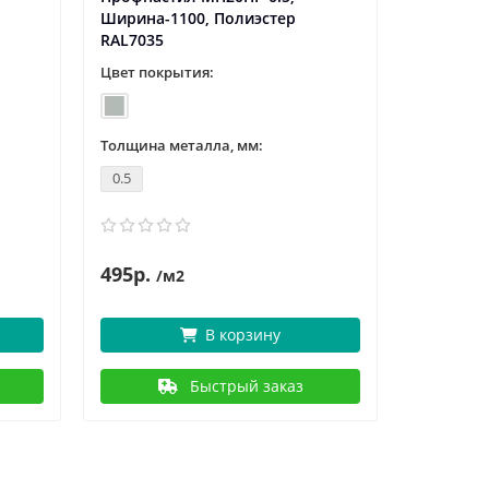
Ширина-1100, Полиэстер
Ширина-1
RAL7035
RAL7047
Цвет покрытия:
Цвет пок
Толщина металла, мм:
Толщина 
0.5
0.5
495р.
4
572р.
/м2
В корзину
Быстрый заказ