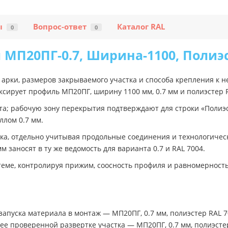
ы
Вопрос-ответ
Каталог RAL
0
0
МП20ПГ-0.7, Ширина-1100, Полиэ
 арки, размеров закрываемого участка и способа крепления к н
ксирует профиль МП20ПГ, ширину 1100 мм, 0.7 мм и полиэстер R
; рабочую зону перекрытия подтверждают для строки «Полиэсте
ллом 0.7 мм.
ка, отдельно учитывая продольные соединения и технологическ
м заносят в ту же ведомость для варианта 0.7 и RAL 7004.
ме, контролируя прижим, соосность профиля и равномерность с
запуска материала в монтаж — МП20ПГ, 0.7 мм, полиэстер RAL 7
е проверенной развертке участка — МП20ПГ, 0.7 мм, полиэстер