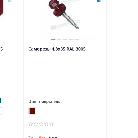
,5
Саморезы 4,8х35 RAL 3005
Саморезы
Цвет покрытия:
Цвет пок
6р.
6р.
7р.
7р.