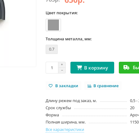
Цвет покрытия:
Толщина металла, мм:
0.7
Бы
В корзину
В закладки
В сравнение
Длину режем под заказ, м.
0,5 -
Срок службы
20
Форма
Аро
Полная ширина, мм.
1150
Все характеристики