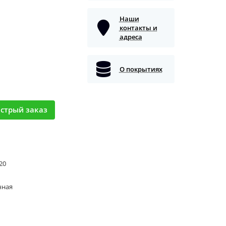
Наши
контакты и
адреса
О покрытиях
стрый заказ
 20
чная