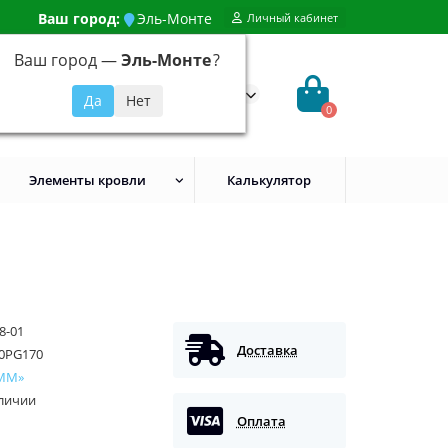
Ваш город:
Эль-Монте
Личный кабинет
Ваш город —
Эль-Монте
?
99) 648-92-94
@evroshtaketnikmoskva.ru
0
Элементы кровли
Калькулятор
8-01
Доставка
0PG170
ММ»
аличии
Оплата