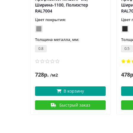
р
Ширина-1100, Полиэстер
Шири
RAL7004
RAL7
Цвет покрытия:
Цвет 
Толщина металла, мм:
Толщи
0.8
0.5
728р.
478р
/м2
В корзину
аз
Быстрый заказ