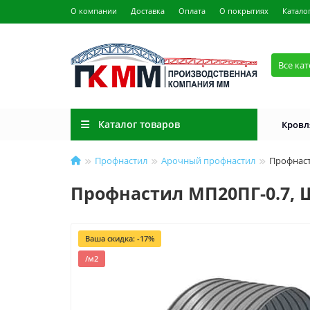
О компании
Доставка
Оплата
О покрытиях
Катало
Все ка
Каталог товаров
Кровл
Профнастил
Арочный профнастил
Профнаст
Профнастил МП20ПГ-0.7, 
Ваша скидка: -17%
/м2