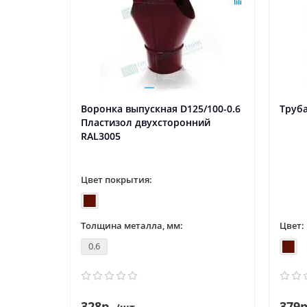
Воронка выпускная D125/100-0.6
Труба
Пластизол двухсторонний
RAL3005
Цвет покрытия:
Толщина металла, мм:
Цвет:
0.6
328р.
379р