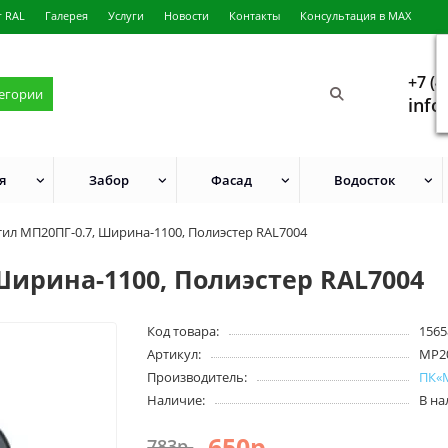
г RAL
Галерея
Услуги
Новости
Контакты
Консультация в MAX
+7 (4
тегории
info
я
Забор
Фасад
Водосток
ил МП20ПГ-0.7, Ширина-1100, Полиэстер RAL7004
Ширина-1100, Полиэстер RAL7004
Код товара:
1565
Артикул:
MP2
Производитель:
ПК«
Наличие:
В н
650р.
783р.