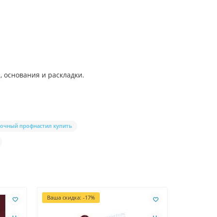
 основания и раскладки.
очный профнастил купить
Ваша скидка: -17%
Ваша скидк
Лидер про