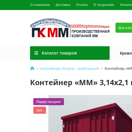
О компании
Доставка
Оплата
О покрытиях
Катало
Все ка
Каталог товаров
Кровл
Контейнер сборно - разборный
Контейнер «ММ»
Контейнер «ММ» 3,14х2,1 м
Лидер продаж!
/шт.