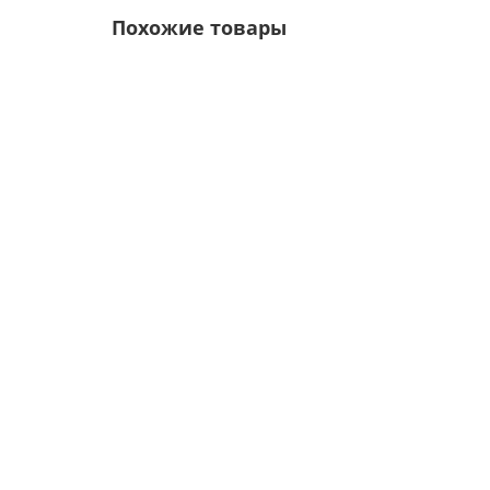
Похожие товары
Лидер продаж!
/шт.
Контейнер «ММ» 4,14х2,1 м, толщина стали: 0,4
Цвет покрытия:
30297р.