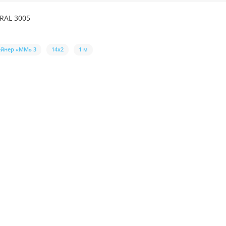
 RAL 3005
ейнер «ММ» 3
14х2
1 м