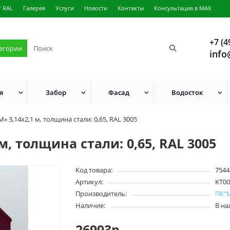
г RAL
Галерея
Услуги
Новости
Контакты
Консультация в MAX
+7 (4
тегории
info
я
Забор
Фасад
Водосток
 3,14х2,1 м, толщина стали: 0,65, RAL 3005
, толщина стали: 0,65, RAL 3005
Код товара:
7544
Артикул:
KT00
Производитель:
ПК"
Наличие:
В н
26993р.