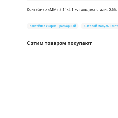
Контейнер «ММ» 3,14х2,1 м, толщина стали: 0,65,
Контейнер сборно - разборный
Бытовой модуль конт
С этим товаром покупают
/шт.
Саморезы 4,8х29 RAL 3005
Цвет покрытия: