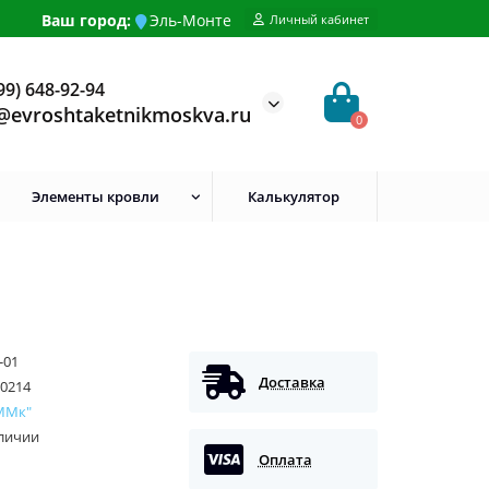
Ваш город:
Эль-Монте
Личный кабинет
99) 648-92-94
@evroshtaketnikmoskva.ru
0
Элементы кровли
Калькулятор
-01
Доставка
0214
ММк"
аличии
Оплата