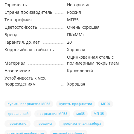
Горючесть
Негорючие
Страна производитель
Россия
Тип профиля
МП35
Цветостойкость
Очень хорошая
Бренд
ПК«ММ»
Гарантия, до, лет
20
Коррозийная стойкость
Хорошая
Оцинкованная сталь с
Материал
полимерным покрытием
Назначение
Кровельный
Устойчивость к мех.
повреждениям
Хорошая
Купить профнастил МП35
Купить профнастил
МП20
кровельный
профнастил МП35
мп35
МП-35
профнастил
профлист
профнастил для забора
стеновой профнастил
несущий профлист