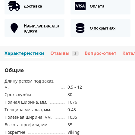
Доставка
Оплата
Наши контакты и
О покрытиях
адреса
Характеристики
Отзывы
Вопрос-ответ
Ката
3
Общие
Длину режем под заказ,
м.
0,5 - 12
Срок службы
30
Полная ширина, мм.
1076
Толщина металла, мм.
0.45
Полезная ширина, мм.
1035
Высота профиля, мм
35
Покрытие
Viking