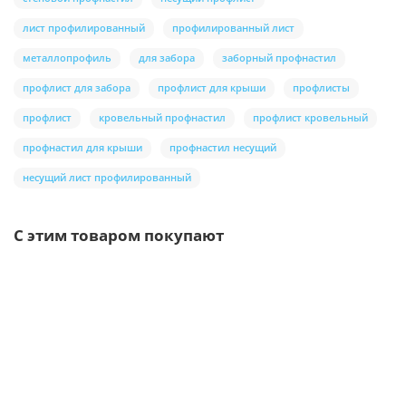
лист профилированный
профилированный лист
металлопрофиль
для забора
заборный профнастил
профлист для забора
профлист для крыши
профлисты
профлист
кровельный профнастил
профлист кровельный
профнастил для крыши
профнастил несущий
несущий лист профилированный
С этим товаром покупают
Ваша скидка: -17%
/шт