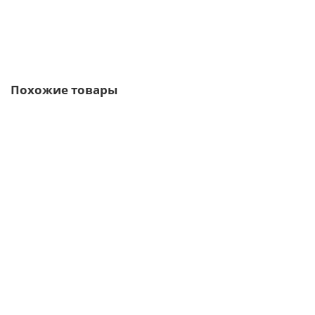
В корзину
Быстрый заказ
Похожие товары
/м2
Профлист МП35-1035-0.45 RAL3011 Viking
2 отзыва
562р.