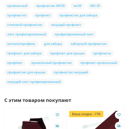
кровельный
профнастил МП35
мп35
МП-35
профнастил
профлист
профнастил для забора
стеновой профнастил
несущий профлист
лист профилированный
профилированный лист
металлопрофиль
для забора
заборный профнастил
профлист для забора
профлист для крыши
профлисты
профлист
кровельный профнастил
профлист кровельный
профнастил для крыши
профнастил несущий
несущий лист профилированный
С этим товаром покупают
Ваша скидка: -17%